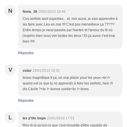
N
Nona_38
25/01/2010 18:48
Ces oeillets sont superbes... et, moi aussi, je vais apprendre à
les faire avec Léa en mai !!!! C'est pas merveilleux ça ?????
Entre-temps je serai passée par Nantes et l'amour du fil où
j'espère bien vous voir toutes les deux ! Et ça aussi c'est trop
bien !!!!!
Répondre
V
valae
25/01/2010 18:32
bravo magnifique tt ça, un vrai plaisir pour les yeux.<br />
quand est ce que tu ns apprends à faire les oeillets, hein !!!
dis Cécile ?<br /> bonne soirée<br /> bises
Répondre
L
les p'tits loups
25/01/2010 17:53
Rho là là qu'est ce que c'est chouette d'être capable de