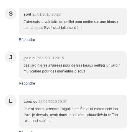
S
sprit
25/01/2010 20:23
J'aimerais savoir faire un oeillet pour mettre sur une blouse
de ma petite Eve ! c'est tellement fin !
Répondre
J
josie b
25/01/2010 20:15
des jardinières affairées pour de très beaux oeillets!un jardin
multicolore pour des merveilles!bisous
Répondre
L
Lorence
25/01/2010 20:07
Je n'ai pas su attendre l'aiguille en fête et ai commandé ton
livre, je devrais l'avoir dans la semaine, chouette!<br /> Ton
œillet est sublime.