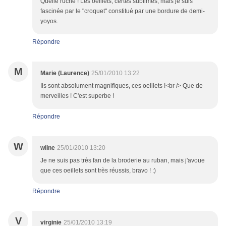
Quelle ruche ! Les oeillets, certes sublimes, mais je suis
fascinée par le "croquet" constitué par une bordure de demi-
yoyos.
Répondre
M
Marie (Laurence)
25/01/2010 13:22
Ils sont absolument magnifiques, ces oeillets !<br /> Que de
merveilles ! C'est superbe !
Répondre
W
wiine
25/01/2010 13:20
Je ne suis pas très fan de la broderie au ruban, mais j'avoue
que ces oeillets sont très réussis, bravo ! :)
Répondre
V
virginie
25/01/2010 13:19