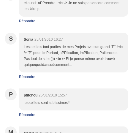
et aussi: aPPrendre...<br /> Je ne sais pas encore comment
les faire;p
Répondre
S
Sonja
25/01/2010 16:27
Les oeillets font parties de mes Projets avec un grand "P"!!!<br
/> "P" pour: imPortant, aPPlication, imPlication, Patience et
Pas tout de suite;))) <br /> Et je pense même avoir trouvé
quiquequoidansoùcomment...
Répondre
P
ptitchou
25/01/2010 15:57
les œillets sont sublissimes!!
Répondre
M