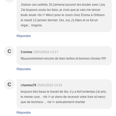
J'adore ces oeillets. Et j'aimerai pouvoir les broder avec Léa.
J'ai toujours voulu les faire, je crois que je vais me lancer
toute seule.<br /> Merci pour le cours chez Emma à Orléans
le mardi 12 janvier dernier. Oui, oui, j'y étais et ce fut un
régal... Virginie
Répondre
C
Corinne
25/01/2010 13:17
Muuuummmmm encore de bien belles et bonnes choses !!!!!!
Répondre
C
chantou78
25/01/2010 13:16
toujours très beau le travail de léa..il y a fort lontemps j'ai pris,
le meme cour....<br /> je viens de recevoir votre livre et merci
que de bonheur.....<br /> amicalement chantal
Répondre