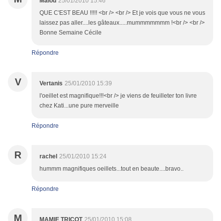
Malou
25/01/2010 15:46
QUE C'EST BEAU !!!!! <br /> <br /> Et je vois que vous ne vous
laissez pas aller....les gâteaux.....mummmmmmm !<br /> <br />
Bonne Semaine Cécile
Répondre
V
Vertanis
25/01/2010 15:39
l'oeillet est magnifique!!!<br /> je viens de feuilleter ton livre
chez Kati...une pure merveille
Répondre
R
rachel
25/01/2010 15:24
hummm magnifiques oeillets...tout en beaute....bravo..
Répondre
M
MAMIE TRICOT
25/01/2010 15:08