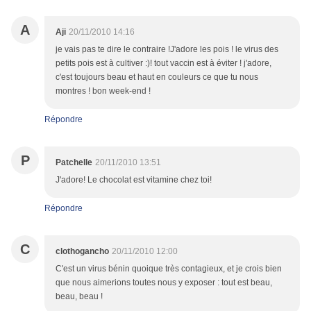
A
Aji
20/11/2010 14:16
je vais pas te dire le contraire !J'adore les pois ! le virus des
petits pois est à cultiver :)! tout vaccin est à éviter ! j'adore,
c'est toujours beau et haut en couleurs ce que tu nous
montres ! bon week-end !
Répondre
P
Patchelle
20/11/2010 13:51
J'adore! Le chocolat est vitamine chez toi!
Répondre
C
clothogancho
20/11/2010 12:00
C'est un virus bénin quoique très contagieux, et je crois bien
que nous aimerions toutes nous y exposer : tout est beau,
beau, beau !