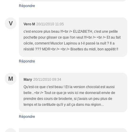
Répondre
V
Vero M
20/11/2010 11:05
c'est encore plus beau !!!<br /> ELIZABETH, c'est une petite
pochette pour glisser ce que l'on veut !!!<br /> <br /> Et au fait
cécile, comment Musclor Lapinou a t-il passé la nuit ? Il a
résisté ??? MDR<br /> <br /> Bisettes du midi, bon appétit !!
Répondre
M
Mary
20/11/2010 09:34
Qu'est-ce que c'est beau ! Et la version chocolat est aussi
belle...<br /> Tout ce que je vois ici me donnerait envie de
prendre des cours de broderie, si j'avais un peu plus de
temps et la certitude qu'il y ait ça dans ma région...
Répondre