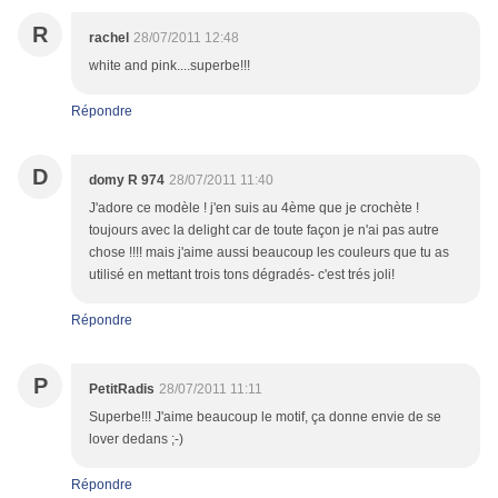
R
rachel
28/07/2011 12:48
white and pink....superbe!!!
Répondre
D
domy R 974
28/07/2011 11:40
J'adore ce modèle ! j'en suis au 4ème que je crochète !
toujours avec la delight car de toute façon je n'ai pas autre
chose !!!! mais j'aime aussi beaucoup les couleurs que tu as
utilisé en mettant trois tons dégradés- c'est trés joli!
Répondre
P
PetitRadis
28/07/2011 11:11
Superbe!!! J'aime beaucoup le motif, ça donne envie de se
lover dedans ;-)
Répondre