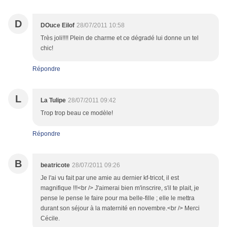
D
DOuce Eilof
28/07/2011 10:58
Très joli!!!! Plein de charme et ce dégradé lui donne un tel
chic!
Répondre
L
La Tulipe
28/07/2011 09:42
Trop trop beau ce modèle!
Répondre
B
beatricote
28/07/2011 09:26
Je l'ai vu fait par une amie au dernier kf-tricot, il est
magnifique !!!<br /> J'aimerai bien m'inscrire, s'il te plait, je
pense le pense le faire pour ma belle-fille ; elle le mettra
durant son séjour à la maternité en novembre.<br /> Merci
Cécile.