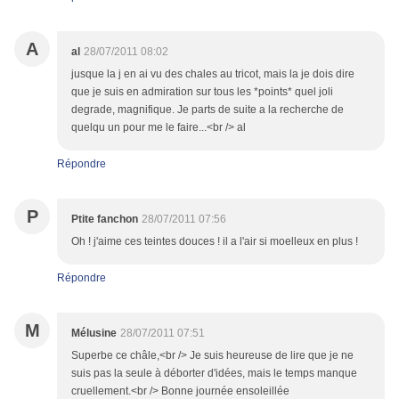
A
al
28/07/2011 08:02
jusque la j en ai vu des chales au tricot, mais la je dois dire
que je suis en admiration sur tous les *points* quel joli
degrade, magnifique. Je parts de suite a la recherche de
quelqu un pour me le faire...<br /> al
Répondre
P
Ptite fanchon
28/07/2011 07:56
Oh ! j'aime ces teintes douces ! il a l'air si moelleux en plus !
Répondre
M
Mélusine
28/07/2011 07:51
Superbe ce châle,<br /> Je suis heureuse de lire que je ne
suis pas la seule à déborter d'idées, mais le temps manque
cruellement.<br /> Bonne journée ensoleillée