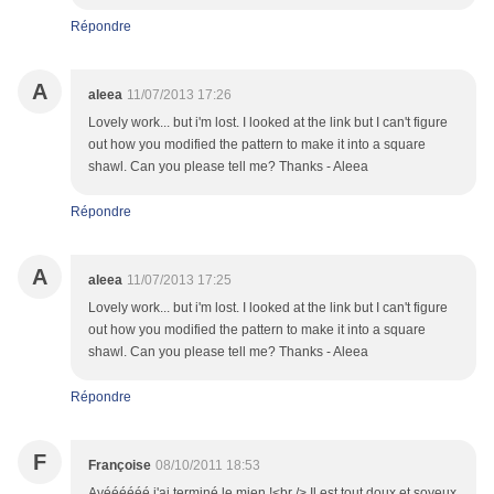
Répondre
A
aleea
11/07/2013 17:26
Lovely work... but i'm lost. I looked at the link but I can't figure
out how you modified the pattern to make it into a square
shawl. Can you please tell me? Thanks - Aleea
Répondre
A
aleea
11/07/2013 17:25
Lovely work... but i'm lost. I looked at the link but I can't figure
out how you modified the pattern to make it into a square
shawl. Can you please tell me? Thanks - Aleea
Répondre
F
Françoise
08/10/2011 18:53
Ayéééééé j'ai terminé le mien !<br /> Il est tout doux et soyeux