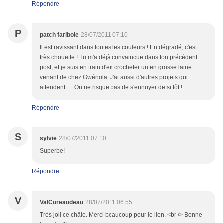
Répondre
P
patch faribole
28/07/2011 07:10
Il est ravissant dans toutes les couleurs ! En dégradé, c'est
très chouette ! Tu m'a déjà convaincue dans ton précédent
post, et je suis en train d'en crocheter un en grosse laine
venant de chez Gwénola. J'ai aussi d'autres projets qui
attendent .... On ne risque pas de s'ennuyer de si tôt !
Répondre
S
sylvie
28/07/2011 07:10
Superbe!
Répondre
V
ValCureaudeau
28/07/2011 06:55
Très joli ce châle. Merci beaucoup pour le lien. <br /> Bonne