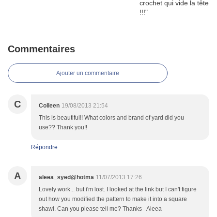
Commentaires
Ajouter un commentaire
C
Colleen
19/08/2013 21:54
This is beautiful!! What colors and brand of yard did you
use?? Thank you!!
Répondre
A
aleea_syed@hotma
11/07/2013 17:26
Lovely work... but i'm lost. I looked at the link but I can't figure
out how you modified the pattern to make it into a square
shawl. Can you please tell me? Thanks - Aleea