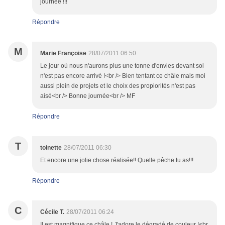
journée !!!
Répondre
M
Marie Françoise
28/07/2011 06:50
Le jour où nous n'aurons plus une tonne d'envies devant soi
n'est pas encore arrivé !<br /> Bien tentant ce châle mais moi
aussi plein de projets et le choix des propiorités n'est pas
aisé<br /> Bonne journée<br /> MF
Répondre
T
toinette
28/07/2011 06:30
Et encore une jolie chose réalisée!! Quelle pêche tu as!!!
Répondre
C
Cécile T.
28/07/2011 06:24
Il est magnifique ce châle ! J'adore le dégradé de couleur !<br