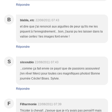
Répondre
B
blabla, etc
22/08/2011 07:43
et dire que j'ai renoncé aux aiguilles de peur qu'ils me les
piquent à l'enregistrement... bon, j'aurai pu les laisser dans la
valise certes ! tes images font envie !
Répondre
S
sissoubio
22/08/2011 07:43
...comme ça fait envie ce pays! que de passions assouvies!
j'en rêve! Merci pour toutes ces magnifiques photos! Bonne
journée Cécile! Bises. Sylvie.
Répondre
F
Filharmonie
22/08/2011 07:39
Tricoter à cheval!...j'avoue que je n'y avais pas pensé!!! mais