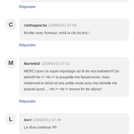
Répondre
C
clothogancho
22/08/2011 07:56
tricoter avec humour, voilà la clé du truc !
Répondre
M
MarielleD
22/08/2011 07:51
MERCI pour ce super reportage au fil de vos ballades!!! j'ai
adoré!!<br /> <br /> la poupette me faisait envie, mais
maitenant le béret et une petite veste pour ma nénette me
plairait aussi.....<br /> <br /> bonne fin de séjour!
Répondre
L
losri
22/08/2011 07:49
Le rêve continue !!!!!