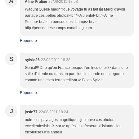
A
Aline Praline
22/08/2011 18:58
Waouh! Quelle magnifique voyage tu as fait là! Merci d'avoir
partagé ces belles photos!<br /> A bientôt<br /> Aline
Praline<br /> La pensée des champs<br />
http://penseedeschamps.canalblog.com
Répondre
S
sylvie26
22/08/2011 18:38
Génial!!! Dire qu'en France lorsque l'on tricote<br /> dans une
salle d'attente ou dans un parc tout le monde nous regarde
comme une estra terrestre!!!<br /> Bises Sylvie
Répondre
J
josie77
22/08/2011 18:24
outre ces paysages magnifiques je trouve ces photos
excellentes!<br /> <br /> après les pêcheurs d'Islande, les
tricoteuses d'islande!!!