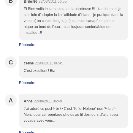
B
Bribri86
22/08/2011 06:55
Et Bien voilà le kamasutra de la tricoteuse !!!...franchement je
suis loin d'adopter la knit'attidude d'Island...je pratique dans la
voiture( en cas de long trajet), dans un canapé,en pique
nique au bord de l'eau...mais toujours confortablement
installée...!!
Répondre
C
celine
22/08/2011 06:45
C'est excellent ! Biz
Répondre
A
Anne
22/08/2011 06:40
J'ai adoré ce post !<br /> C'est "l'effet Hélène" non ?<br />
Merci pour ce reportage photos au fil des jours. J'ai un peu
voyagé avec vous...
Répondre