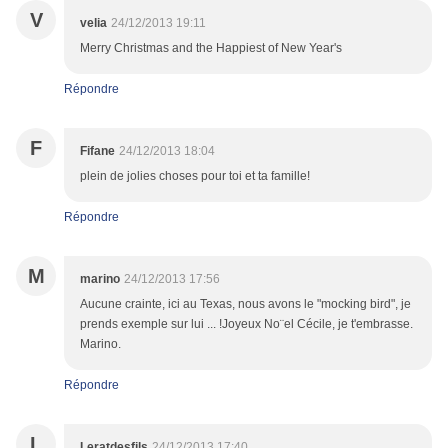
V
velia
24/12/2013 19:11
Merry Christmas and the Happiest of New Year's
Répondre
F
Fifane
24/12/2013 18:04
plein de jolies choses pour toi et ta famille!
Répondre
M
marino
24/12/2013 17:56
Aucune crainte, ici au Texas, nous avons le "mocking bird", je
prends exemple sur lui ... !Joyeux No¨el Cécile, je t'embrasse.
Marino.
Répondre
L
Leratdesfils
24/12/2013 17:40