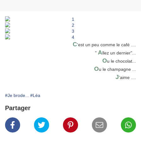
C
'est un peu comme le café ....
A
"
llez un dernier"...
O
u le chocolat...
O
u le champagne ...
J
'aime ....
#Je brode...
#Léa
Partager