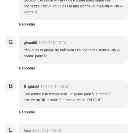
Bonjour Cécile<br /> <br /> c'est super magnifique ces
pochettes !!<br /> <br /> passe une bonne journée<br /> <br />
Nathalie
Répondre
G
ginou58
12/05/2014 07:07
très jolies et pleine de fraîcheur ces pochettes !!!<br /> <br />
bonne journée
Répondre
B
BrigitteM
12/05/2014 06:57
J'en tombe à la renverse!!!!....et je me joint à la chorale:
encore un ´tit kit siou'plait!!<br /> <br /> J'ADORE!!....
Répondre
L
losri
12/05/2014 06:48