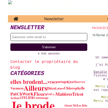
Home
Newsletter
NEWSLETTER
FACILECECI
16 février 
6 040 abonnés
Un im
Contacter le propriétaire du
j'ai b
blog
CATÉGORIES
Danièle
fistons
elles brodent...
m'
vrac
partage
Kits
Observer
Ailleurs
Merci
p
Déco
Chlorophylle
Vacances
Laines
est rep
Fleurs
Matières
PatChWorK
Tricot
SACs..
ATELIER
Mer
Artists
Cartonnage
Je brode...
Merci
Va
About Me
Les Kits