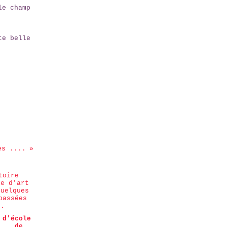
le champ
te belle
es ....
 d'école
....de