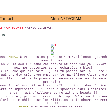
Contact
Mon INSTAGRAM
LE
>
CATEGORIES
>
AEF 2015....MERCI !!
2015
AEF 2015....MERCI !!
mense
MERCI
à vous toutes pour ces 4 merveilleuses journé
vous toutes !
ien vu la couleur dans vos coeurs et dans vos yeux ...et
moi mes batteries sont rechargées à bloc!
( la Dame qui pleurait...), si tu passes par là ...;ce 
 qui ont été très très émus par le magnifique Album phot
as offert...et je le prends en vacances avec moi la sema
prochaine!!
our le bel Accueil au
Livret N°3
...qui est donc épuisé
arti en impression ...il sera disponible dans 3 semaines
shop ...qui d'ailleurs se refait une beauté !!
ci
Barbara , pour ma livraison de TupperW*re sur le stan
lérie et Michèle pour les rillettes et le chèvre !! MMm
bon !!!