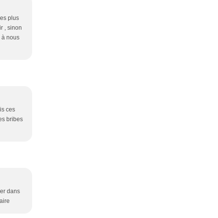
les plus
ir , sinon
z à nous
is ces
es bribes
mer dans
aire