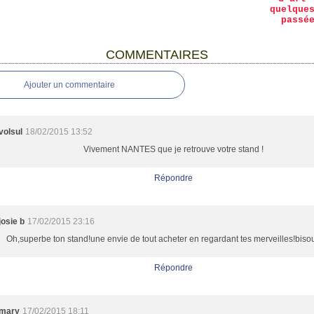
quelque
passé
COMMENTAIRES
Ajouter un commentaire
volsul
18/02/2015 13:52
Vivement NANTES que je retrouve votre stand !
Répondre
josie b
17/02/2015 23:16
Oh,superbe ton stand!une envie de tout acheter en regardant tes merveilles!biso
Répondre
mary
17/02/2015 18:11