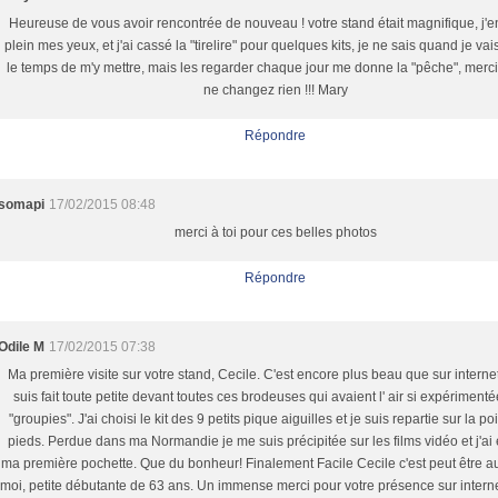
Heureuse de vous avoir rencontrée de nouveau ! votre stand était magnifique, j'en
plein mes yeux, et j'ai cassé la "tirelire" pour quelques kits, je ne sais quand je vai
le temps de m'y mettre, mais les regarder chaque jour me donne la "pêche", merci
ne changez rien !!! Mary
Répondre
somapi
17/02/2015 08:48
merci à toi pour ces belles photos
Répondre
Odile M
17/02/2015 07:38
Ma première visite sur votre stand, Cecile. C'est encore plus beau que sur interne
suis fait toute petite devant toutes ces brodeuses qui avaient l' air si expérimenté
"groupies". J'ai choisi le kit des 9 petits pique aiguilles et je suis repartie sur la p
pieds. Perdue dans ma Normandie je me suis précipitée sur les films vidéo et j'ai
ma première pochette. Que du bonheur! Finalement Facile Cecile c'est peut être a
moi, petite débutante de 63 ans. Un immense merci pour votre présence sur interne