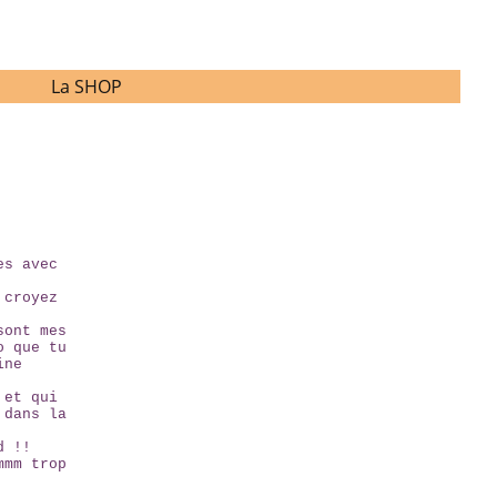
La SHOP
es avec
 croyez
sont mes
o que tu
ine
 et qui
 dans la
d !!
mmm trop