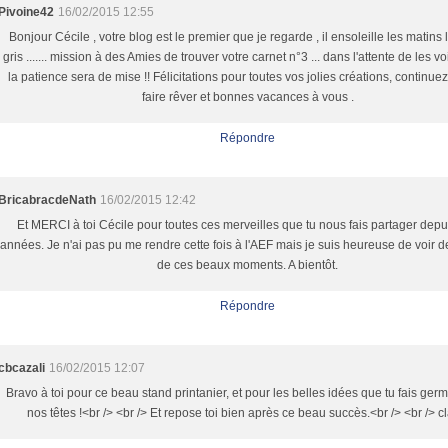
Pivoine42
16/02/2015 12:55
Bonjour Cécile , votre blog est le premier que je regarde , il ensoleille les matins 
gris ....... mission à des Amies de trouver votre carnet n°3 ... dans l'attente de les vo
la patience sera de mise !! Félicitations pour toutes vos jolies créations, continue
faire rêver et bonnes vacances à vous .
Répondre
BricabracdeNath
16/02/2015 12:42
Et MERCI à toi Cécile pour toutes ces merveilles que tu nous fais partager depu
années. Je n'ai pas pu me rendre cette fois à l'AEF mais je suis heureuse de voir d
de ces beaux moments. A bientôt.
Répondre
cbcazali
16/02/2015 12:07
Bravo à toi pour ce beau stand printanier, et pour les belles idées que tu fais ger
nos têtes !<br /> <br /> Et repose toi bien après ce beau succès.<br /> <br /> cl