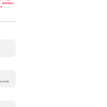
s années
es ...
us josie