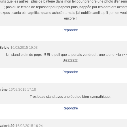
uns que les autres ; plus de batterie dans mon tél pour prendre une photo d'ensemb
; pas eu le temps de repasser pour papoter plus, happée par les derniers achats
expos ; canta et magnifico quarto achetés... mais j'ai oublié camilla pfff ; on en veut
encore !
Répondre
Sylvie
16/02/2015 19:03
Un stand plein de peps !!!! Et le pull que tu portais vendredi : une tuerie !<br /> 
Bizzzzzzz
Répondre
Irène
16/02/2015 17:18
Très beau stand avec une équipe bien sympathique.
Répondre
valerie29
16/02/2015 16:24