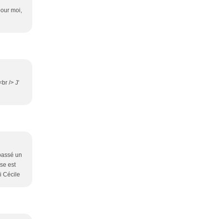
pour moi,
br /> J'
 passé un
se est
i Cécile