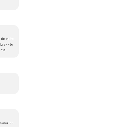
i de votre
br /> <br
ente!
beaux les