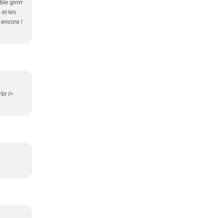
le grrrrr
 et les
 encore !
<br />