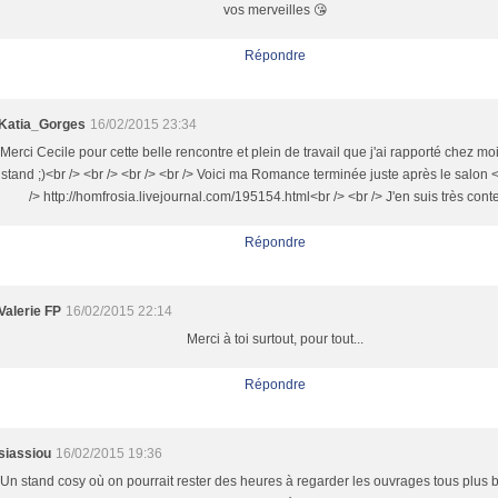
vos merveilles 😘
Répondre
Katia_Gorges
16/02/2015 23:34
Merci Cecile pour cette belle rencontre et plein de travail que j'ai rapporté chez mo
stand ;)<br /> <br /> <br /> <br /> Voici ma Romance terminée juste après le salon <
/> http://homfrosia.livejournal.com/195154.html<br /> <br /> J'en suis très cont
Répondre
Valerie FP
16/02/2015 22:14
Merci à toi surtout, pour tout...
Répondre
siassiou
16/02/2015 19:36
Un stand cosy où on pourrait rester des heures à regarder les ouvrages tous plus 