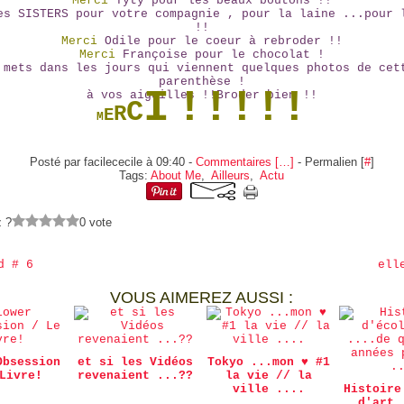
Merci
Tyty pour les beaux boutons !!
s SISTERS pour votre compagnie , pour la laine ...pour 
!!
Merci
Odile pour le coeur à rebroder !!
Merci
Françoise pour le chocolat !
 mets dans les jours qui viennent quelques photos de cet
parenthèse !
I
!!!!!
à vos aiguilles !!Broder bien !!
C
R
E
M
Posté par facilececile à 09:40 -
Commentaires [
…
]
- Permalien [
#
]
Tags:
About Me
,
Ailleurs
,
Actu
z ?
0 vote
d # 6
ell
VOUS AIMEREZ AUSSI :
Obsession
et si les Vidéos
Tokyo ...mon ♥ #1
Livre!
revenaient ...??
la vie // la
ville ....
Histoire
d'art 