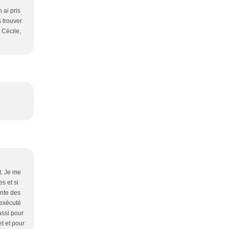
 ai pris
s trouver
 Cécile,
t. Je me
es et si
ointe des
 exécuté
ussi pour
t et pour