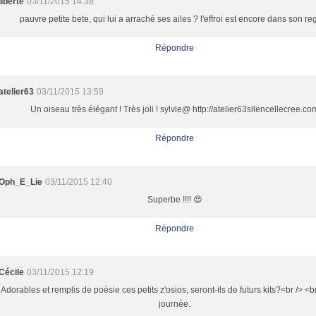
liberte
03/11/2015 14:38
pauvre petite bete, qui lui a arraché ses ailes ? l'effroi est encore dans son re
Répondre
atelier63
03/11/2015 13:59
Un oiseau très élégant ! Très joli ! sylvie@ http://atelier63silencellecree.co
Répondre
Oph_E_Lie
03/11/2015 12:40
Superbe !!!! 😍
Répondre
Cécile
03/11/2015 12:19
Adorables et remplis de poésie ces petits z'osios, seront-ils de futurs kits?<br /> <b
journée.