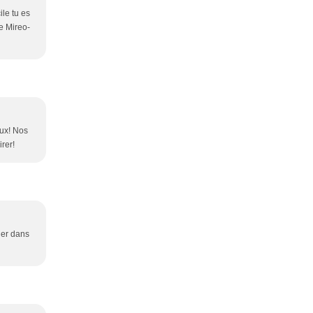
ile tu es
de Mireo-
aux! Nos
rer!
ler dans