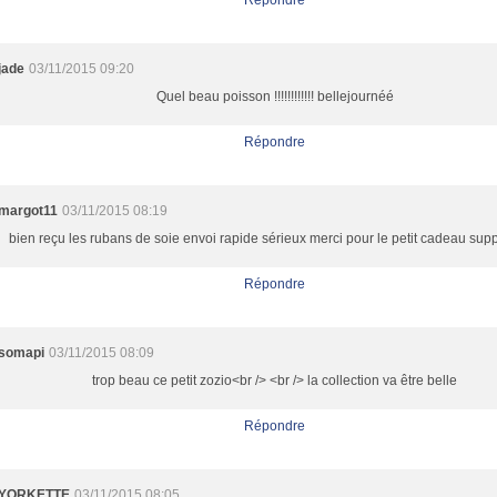
Répondre
jade
03/11/2015 09:20
Quel beau poisson !!!!!!!!!!!! bellejournéé
Répondre
margot11
03/11/2015 08:19
bien reçu les rubans de soie envoi rapide sérieux merci pour le petit cadeau su
Répondre
somapi
03/11/2015 08:09
trop beau ce petit zozio<br /> <br /> la collection va être belle
Répondre
YORKETTE
03/11/2015 08:05