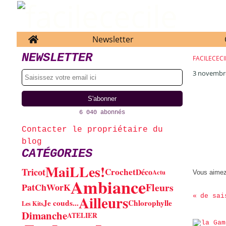
Home
Newsletter
NEWSLETTER
FACILECECI
3 novembr
6 040 abonnés
Contacter le propriétaire du
blog
CATÉGORIES
MaiLLes!
Tricot
Crochet
Déco
Actu
Vous aime
Ambiance
Fleurs
PatChWorK
Ailleurs
de sai
Je couds...
Chlorophylle
Les Kits
Dimanche
ATELIER