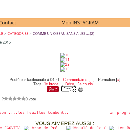
Contact
Mon INSTAGRAM
LE
>
CATEGORIES
>
COMME UN OISEAU SANS AILES ....{2}
e 2015
COMME UN OISEAU SANS AILES ....{2}
Posté par facilececile à 04:21 -
Commentaires [
…
]
- Permalien [
#
]
Tags:
Je brode...
,
Déco
,
Je couds...
z ?
0 vote
son ....les feuilles tombent...
in progr
VOUS AIMEREZ AUSSI :