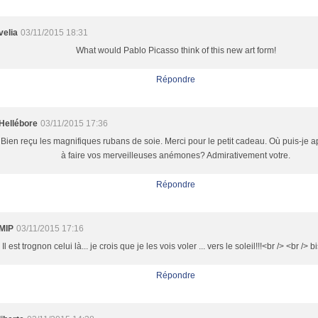
velia
03/11/2015 18:31
What would Pablo Picasso think of this new art form!
Répondre
Hellébore
03/11/2015 17:36
Bien reçu les magnifiques rubans de soie. Merci pour le petit cadeau. Où puis-je 
à faire vos merveilleuses anémones? Admirativement votre.
Répondre
MIP
03/11/2015 17:16
Il est trognon celui là... je crois que je les vois voler ... vers le soleil!!!<br /> <br /> 
Répondre