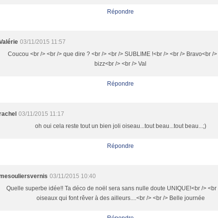
Répondre
Valérie
03/11/2015 11:57
Coucou <br /> <br /> que dire ? <br /> <br /> SUBLIME !<br /> <br /> Bravo<br /> 
bizz<br /> <br /> Val
Répondre
rachel
03/11/2015 11:17
oh oui cela reste tout un bien joli oiseau...tout beau...tout beau...;)
Répondre
mesouliersvernis
03/11/2015 10:40
Quelle superbe idée!! Ta déco de noël sera sans nulle doute UNIQUE!<br /> <br
oiseaux qui font rêver à des ailleurs....<br /> <br /> Belle journée