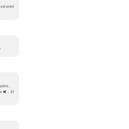
 est entré
y
arbre...
🕊 ... Et