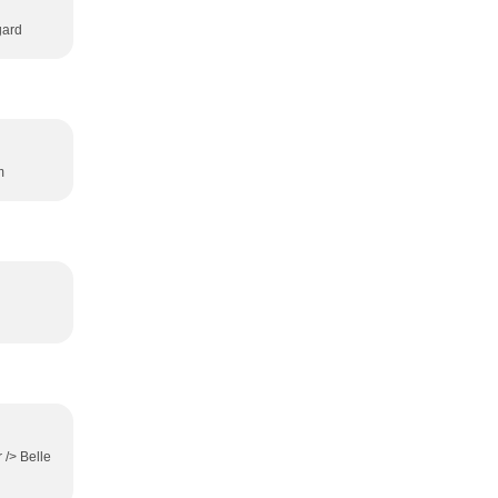
gard
m
r /> Belle