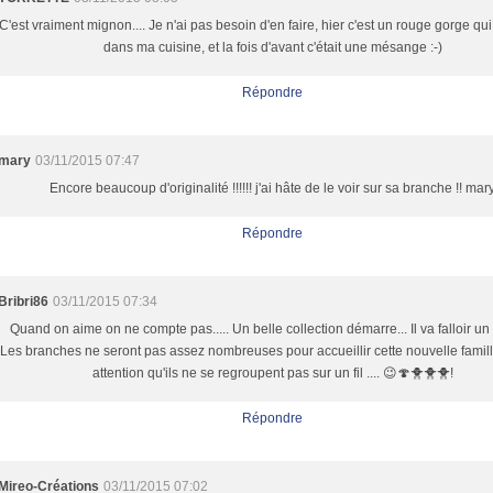
C'est vraiment mignon.... Je n'ai pas besoin d'en faire, hier c'est un rouge gorge qui
dans ma cuisine, et la fois d'avant c'était une mésange :-)
Répondre
mary
03/11/2015 07:47
Encore beaucoup d'originalité !!!!!! j'ai hâte de le voir sur sa branche !! mar
Répondre
Bribri86
03/11/2015 07:34
Quand on aime on ne compte pas..... Un belle collection démarre... Il va falloir un 
Les branches ne seront pas assez nombreuses pour accueillir cette nouvelle famille 
attention qu'ils ne se regroupent pas sur un fil .... 😉🍄🐥🐥🐥!
Répondre
Mireo-Créations
03/11/2015 07:02