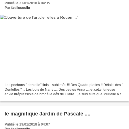
Publié le 23/01/2018 à 04:35
Par
facilececile
Les pochons " dentelle" finis ...sublimés !!! Des Quadruplettes !! Détails des "
Dentelles " ... Les bois de Nany .... Des petites Anna .... et cette furieuse
envie irrépressible de brodé le défi de Claire ...je suis sure que Murielle a fait
de beaux...
le magnifique Jardin de Pascale ....
Publié le 19/01/2018 à 04:07
Par
facilececile