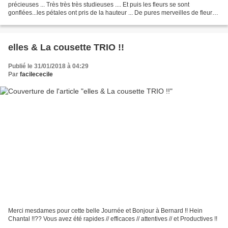
précieuses ... Très très très studieuses .... Et puis les fleurs se sont
gonflées...les pétales ont pris de la hauteur ... De pures merveilles de fleurs
....!!! Bravo les filles...
elles & La cousette TRIO !!
Publié le 31/01/2018 à 04:29
Par
facilececile
Merci mesdames pour cette belle Journée et Bonjour à Bernard !! Hein
Chantal !!?? Vous avez été rapides // efficaces // attentives // et Productives !!