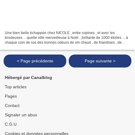
Une bien belle échappée chez NICOLE , entre copines , et avec les
brodeuses ... quelle ville merveilleuse à Noël ..;brillante de 1000 étoiles ....à
chaque coin de rue des bonnes odeurs de vin chaud , de friandises , de
flammenKüche ... Merci Nicole !!...
< Page précédente
Page suivante >
Hébergé par Canalblog
Top articles
Pages
Contact
Signaler un abus
C.G.U.
Cookies et données personnelles