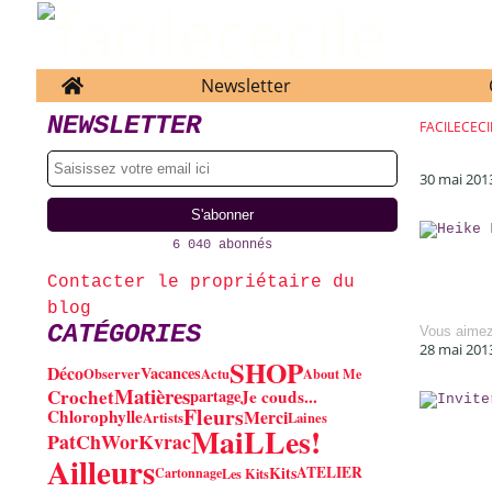
Home
Newsletter
NEWSLETTER
FACILECECI
30 mai 201
6 040 abonnés
Contacter le propriétaire du
blog
CATÉGORIES
Vous aime
28 mai 201
SHOP
Déco
Vacances
Observer
Actu
About Me
Matières
Crochet
Je couds...
partage
Fleurs
Chlorophylle
Merci
Artists
Laines
MaiLLes!
PatChWorK
vrac
Ailleurs
Kits
ATELIER
Cartonnage
Les Kits