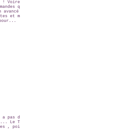
 ! Voire
mandes q
n avancé
tes et m
pour...
 a pas d
... Le T
es , poi