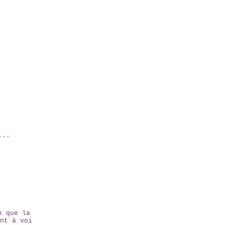
...
e que la
nt à voi