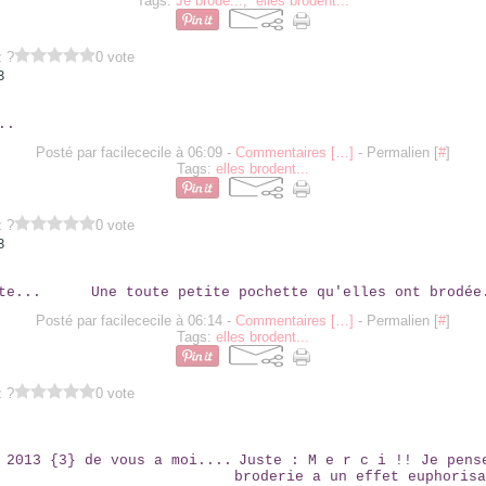
Tags:
Je brode...
,
elles brodent...
z ?
0 vote
3
ELLES...
Posté par facilececile à 06:09 -
Commentaires [
…
]
- Permalien [
#
]
Tags:
elles brodent...
z ?
0 vote
3
DISCRETE...
Une toute petite pochette qu'elles ont brodée
Posté par facilececile à 06:14 -
Commentaires [
…
]
- Permalien [
#
]
Tags:
elles brodent...
z ?
0 vote
NANTES 2013 {3} DE VOUS A MOI....
Juste : M e r c i !! Je pens
broderie a un effet euphorisa