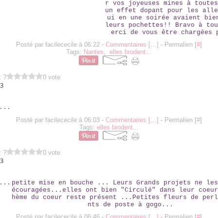
r vos joyeuses mines à toutes
un effet dopant pour les alle
ui en une soirée avaient bie
leurs pochettes!! Bravo à tou
erci de vous être chargées 
Posté par facilececile à 06:22 -
Commentaires [
…
]
- Permalien [
#
]
Tags:
Nantes
,
elles brodent...
z ?
0 vote
13
ELLES....
Posté par facilececile à 06:03 -
Commentaires [
…
]
- Permalien [
#
]
Tags:
elles brodent...
z ?
0 vote
13
ELLES....
petite mise en bouche ... Leurs Grands projets ne les
écouragées...elles ont bien "Circulé" dans leur coeur
hème du coeur reste présent ...Petites fleurs de perl
nts de poste à gogo...
Posté par facilececile à 06:46 -
Commentaires [
…
]
- Permalien [
#
]