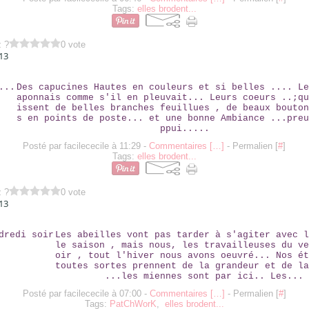
Tags:
elles brodent...
z ?
0 vote
13
ELLES....
Des capucines Hautes en couleurs et si belles .... Le
aponnais comme s'il en pleuvait... Leurs coeurs ..;qu
issent de belles branches feuillues , de beaux bouton
s en points de poste... et une bonne Ambiance ...preu
ppui.....
Posté par facilececile à 11:29 -
Commentaires [
…
]
- Permalien [
#
]
Tags:
elles brodent...
z ?
0 vote
13
LE VENDREDI SOIR
Les abeilles vont pas tarder à s'agiter avec l
le saison , mais nous, les travailleuses du ve
oir , tout l'hiver nous avons oeuvré... Nos ét
toutes sortes prennent de la grandeur et de la
...les miennes sont par ici.. Les...
Posté par facilececile à 07:00 -
Commentaires [
…
]
- Permalien [
#
]
Tags:
PatChWorK
,
elles brodent...