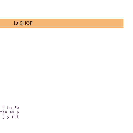
La SHOP
 " La Fé
tte au p
 j'y ret