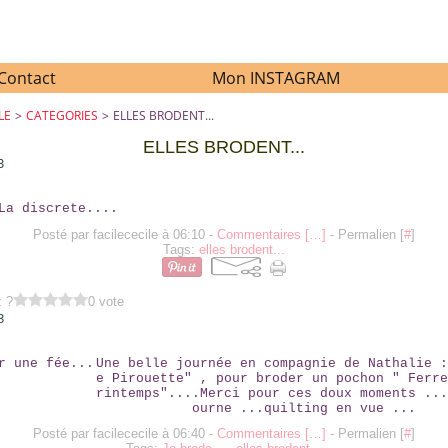
Contact
Mon INSTAGRAM
LE
>
CATEGORIES
>
ELLES BRODENT...
ELLES BRODENT...
3
HEIKE LA DISCRETE....
Posté par facilececile à 06:10 -
Commentaires [
…
]
- Permalien [
#
]
Tags:
elles brodent...
z ?
0 vote
3
INVITER UNE FÉE...
Une belle journée en compagnie de Nathalie :
e Pirouette" , pour broder un pochon " Ferre
rintemps"....Merci pour ces doux moments ...
ourne ...quilting en vue ...
Posté par facilececile à 06:40 -
Commentaires [
…
]
- Permalien [
#
]