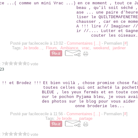
en ce moment , tout ce J
beau , qu'il soit séché ,
ase ... une paire d'heure
liser le QUILTDEMAFENETRE
chausser , car en ce mome
A !!! lire // Imaginer //
ir //.... Lutter et Gagne
couter les oiseaux.
Posté par facilececile à 13:02 -
Commentaires [
…
]
- Permalien [
#
]
Tags:
Je brode...
,
Fleurs
,
Ambiance
,
vrac
,
weekend
,
jardiner
z ?
0 vote
023
ZOOMEZ !! ET BRODEZ !!!
Et bien voilà , chose promise chose fa
toutes celles qui ont acheté la pochet
BLEUE , les yeux fermés et en toute con
our le pochon Pyjama bleu, je vous avai
des photos sur le blog pour vous aider 
onne broderie les...
Posté par facilececile à 11:56 -
Commentaires [
…
]
- Permalien [
#
]
Tags:
Je brode...
,
partage
z ?
0 vote