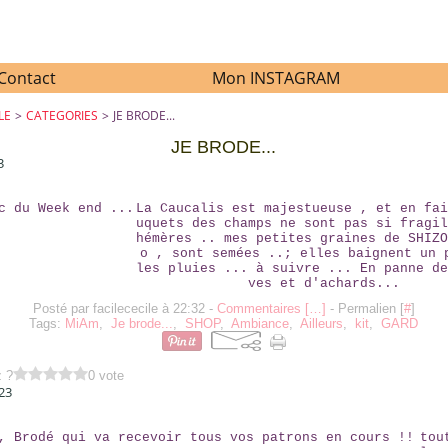
Contact
Mon INSTAGRAM
LE
>
CATEGORIES
>
JE BRODE...
JE BRODE...
3
LE VRAC DU WEEK END ...
La Caucalis est majestueuse , et en fai
uquets des champs ne sont pas si fragil
hémères .. mes petites graines de SHIZO
o , sont semées ..; elles baignent un 
les pluies ... à suivre ... En panne de
ves et d'achards...
Posté par facilececile à 22:32 -
Commentaires [
…
]
- Permalien [
#
]
Tags:
MiAm
,
Je brode...
,
SHOP
,
Ambiance
,
Ailleurs
,
kit
,
GARD
z ?
0 vote
23
LE A4 , BRODÉ QUI VA RECEVOIR TOUS VOS PATRONS EN COURS !!
tou