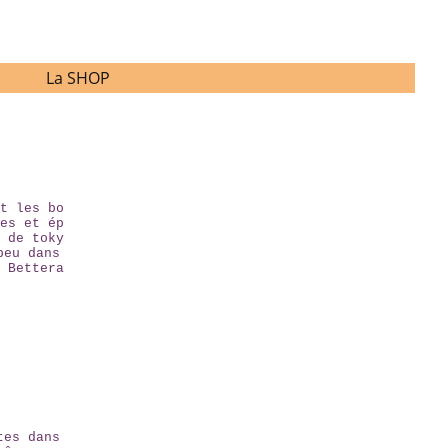
La SHOP
t les bo
es et ép
 de toky
peu dans
 Bettera
tes dans