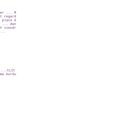
er ... M
t regard
 place d
 ... dan
Y viendr
...
 ...CLIC
ma bordu