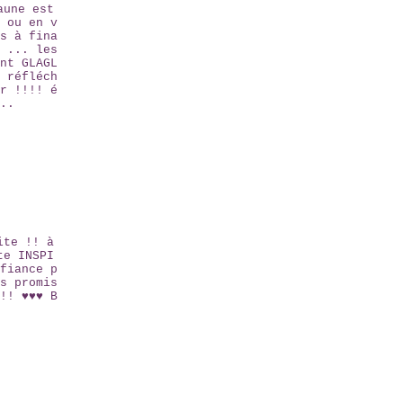
aune est
 ou en v
s à fina
 ... les
nt GLAGL
 réfléch
r !!!! é
..
ite !! à
te INSPI
fiance p
s promis
!! ♥♥♥ B