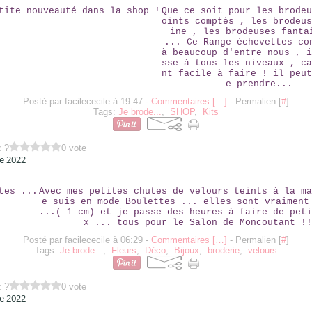
Que ce soit pour les brodeu
oints comptés , les brodeus
ine , les brodeuses fanta
... Ce Range échevettes co
à beaucoup d'entre nous , i
sse à tous les niveaux , ca
nt facile à faire ! il peut
e prendre...
Posté par facilececile à 19:47 -
Commentaires [
…
]
- Permalien [
#
]
Tags:
Je brode...
,
SHOP
,
Kits
z ?
0 vote
e 2022
BOULETTES ...
Avec mes petites chutes de velours teints à la ma
e suis en mode Boulettes ... elles sont vraiment
...( 1 cm) et je passe des heures à faire de peti
x ... tous pour le Salon de Moncoutant !!
Posté par facilececile à 06:29 -
Commentaires [
…
]
- Permalien [
#
]
Tags:
Je brode...
,
Fleurs
,
Déco
,
Bijoux
,
broderie
,
velours
z ?
0 vote
e 2022