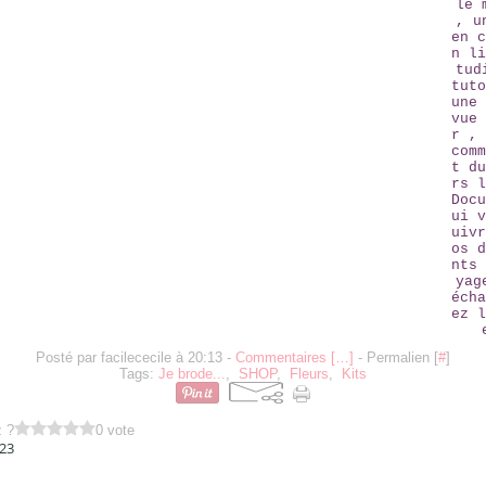
le 
, u
en c
n li
tud
tuto
une 
vue 
r , 
comm
t du
rs l
Docu
ui v
uivr
os d
nts 
yag
écha
ez l
Posté par facilececile à 20:13 -
Commentaires [
…
]
- Permalien [
#
]
Tags:
Je brode...
,
SHOP
,
Fleurs
,
Kits
z ?
0 vote
023
AMBIANCE ...( COMME UN MINI VRAC ...)