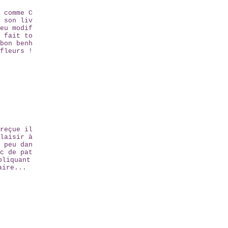
 comme C
 son liv
eu modif
 fait to
bon benh
fleurs !
reçue il
laisir à
 peu dan
c de pat
pliquant
aire...