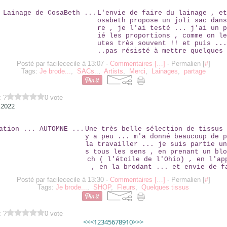
LE SAC LAINAGE DE COSABETH ...
L'envie de faire du lainage , et
osabeth propose un joli sac dans
re , je l'ai testé ... j'ai un p
ié les proportions , comme on le
utes très souvent !! et puis ...
..pas résisté à mettre quelques 
Posté par facilececile à 13:07 -
Commentaires [
…
]
- Permalien [
#
]
Tags:
Je brode...
,
SACs..
,
Artists
,
Merci
,
Lainages
,
partage
z ?
0 vote
 2022
INSPIRATION ... AUTOMNE ...
Une très belle sélection de tissus 
y a peu ... m'a donné beaucoup de p
la travailler ... je suis partie un
s tous les sens , en prenant un blo
ch ( l'étoile de l'Ohio) , en l'ap
, en la brodant ... et envie de f
Posté par facilececile à 13:30 -
Commentaires [
…
]
- Permalien [
#
]
Tags:
Je brode...
,
SHOP
,
Fleurs
,
Quelques tissus
z ?
0 vote
20
30
40
50
60
70
80
90
<<
<
1
2
3
4
5
6
7
8
9
10
>
>>