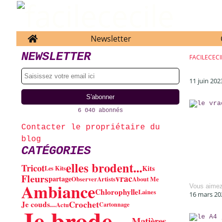
Home
Newsletter
NEWSLETTER
FACILECECI
11 juin 202
6 040 abonnés
Contacter le propriétaire du
blog
CATÉGORIES
elles brodent...
Tricot
Kits
Les Kits
Fleurs
vrac
partage
Observer
Artists
About Me
Ambiance
Vous aime
Chlorophylle
Laines
16 mars 20
Crochet
Je couds...
Actu
Cartonnage
Je brode...
Matières