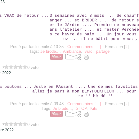
023
LE GROS VRAC DE RETOUR ...
3 semaines avec 3 mots ... Se chauff
anger ... et BRODER .... de retour e
er le JArdin .... Prendre de nouveau
ans l'atelier .... et rester Perchée
s ce havre de paix ... Un jour vous 
ez ... il se bâtit pour vous ,
Posté par facilececile à 13:35 -
Commentaires [
…
]
- Permalien [
#
]
Tags:
Je brode...
,
Ambiance
,
vrac
,
partage
z ?
0 vote
e 2022
BOITE À BOUTONS ...
Juste en PAssant .... Une de mes favotites
allez je pars à mon BEMYFOLKFLEUR ... pour 
re !! Hé Hé !!
Posté par facilececile à 09:43 -
Commentaires [
…
]
- Permalien [
#
]
Tags:
Je brode...
,
SHOP
,
Kits
z ?
0 vote
re 2022
UNE PETITE NOUVEAUTÉ DANS LA SHOP !