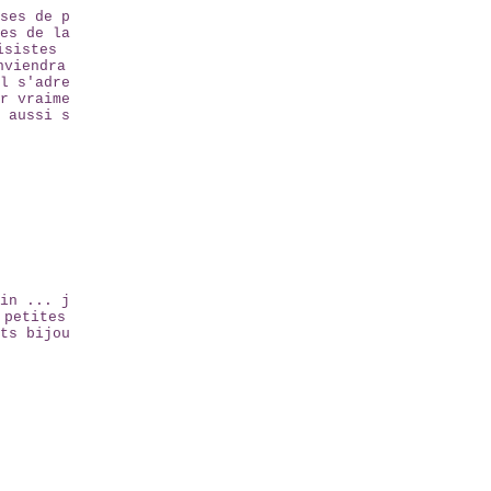
ses de p
es de la
isistes
nviendra
l s'adre
r vraime
 aussi s
in ... j
 petites
ts bijou