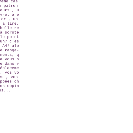
même cas
n patron
ours , u
vret à é
ier , un
 à lire,
belle re
à scrute
le point
un? c'es
 A4! alo
e range-
ments, q
a vous s
e dans v
éplaceme
, vos vo
es , vos
ppées ch
es copin
es...