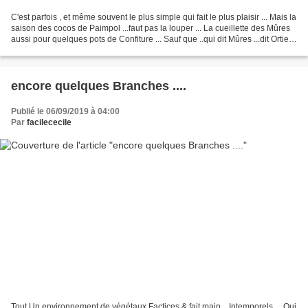
C'est parfois , et même souvent le plus simple qui fait le plus plaisir ... Mais la
saison des cocos de Paimpol ...faut pas la louper ... La cueillette des Mûres
aussi pour quelques pots de Confiture ... Sauf que ..qui dit Mûres ...dit Orties
... aie...
encore quelques Branches ....
Publié le 06/09/2019 à 04:00
Par
facilececile
Tout Un environnement de végétaux Factices & fait main .. Intemporels ... Qui