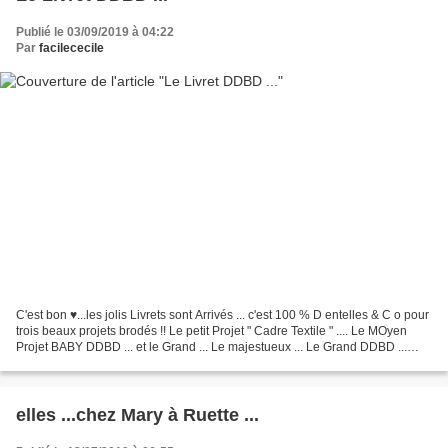
Publié le 03/09/2019 à 04:22
Par
facilececile
C'est bon ♥...les jolis Livrets sont Arrivés ... c'est 100 % D entelles & C o pour
trois beaux projets brodés !! Le petit Projet " Cadre Textile " .... Le MOyen
Projet BABY DDBD ... et le Grand ... Le majestueux ... Le Grand DDBD ...
Celui qui dénote...
elles ...chez Mary à Ruette ...