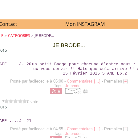
Contact
Mon INSTAGRAM
LE
>
CATEGORIES
>
JE BRODE...
JE BRODE...
2015
SALON AEF ....J- 20
un petit Badge pour chacune d'entre nous : 
ux vous servir !! Hâte que cela arrive !! 
15 Février 2015 STAND E6.2
Posté par facilececile à 05:00 -
Commentaires [
…
]
- Permalien [
#
]
Tags:
Je brode...
z ?
0 vote
2015
SALON AEF ....J- 21
Posté par facilececile à 04:55 -
Commentaires [
…
]
- Permalien [
#
]
Tags:
Je brode...