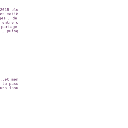
2015 ple
es matiè
ges , de
 entre c
 partage
 , puisq
..et mêm
 tu pass
urs issu
!