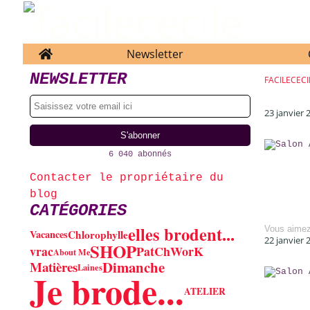
Home
Newsletter
NEWSLETTER
FACILECECI
23 janvier 
6 040 abonnés
Contacter le propriétaire du
blog
CATÉGORIES
elles brodent...
Vous aime
Chlorophylle
Vacances
22 janvier 
SHOP
vrac
PatChWorK
About Me
Dimanche
Matières
Laines
Je brode...
ATELIER