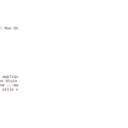
! Mon St
 appliqu
es étuis
ne ...ma
 utile v