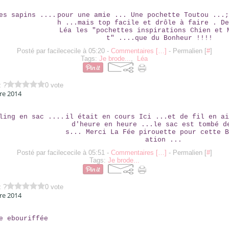
SOUS LES SAPINS ....
pour une amie ... Une pochette Toutou ...;
h ...mais top facile et drôle à faire . De
Léa les "pochettes inspirations Chien et 
t" ....que du Bonheur !!!!
Posté par facilececile à 05:20 -
Commentaires [
…
]
- Permalien [
#
]
Tags:
Je brode...
,
Léa
z ?
0 vote
re 2014
WESSERLING EN SAC ....
il était en cours Ici ...et de fil en ai
d'heure en heure ...le sac est tombé d
s... Merci La Fée pirouette pour cette B
ation ...
Posté par facilececile à 05:51 -
Commentaires [
…
]
- Permalien [
#
]
Tags:
Je brode...
z ?
0 vote
re 2014
LA ROSE EBOURIFFÉE