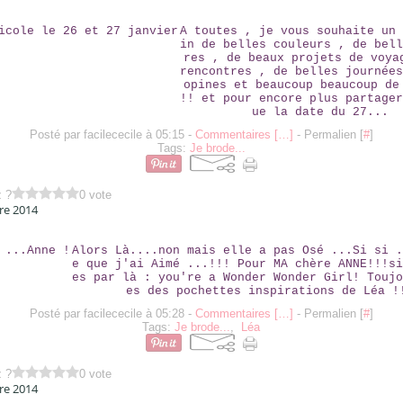
CHEZ NICOLE LE 26 ET 27 JANVIER
A toutes , je vous souhaite un 
in de belles couleurs , de bell
res , de beaux projets de voya
rencontres , de belles journées
opines et beaucoup beaucoup de
!! et pour encore plus partager
ue la date du 27...
Posté par facilececile à 05:15 -
Commentaires [
…
]
- Permalien [
#
]
Tags:
Je brode...
z ?
0 vote
re 2014
WONDER ...ANNE !
Alors Là....non mais elle a pas Osé ...Si si .
e que j'ai Aimé ...!!! Pour MA chère ANNE!!!si
es par là : you're a Wonder Wonder Girl! Toujo
es des pochettes inspirations de Léa !
Posté par facilececile à 05:28 -
Commentaires [
…
]
- Permalien [
#
]
Tags:
Je brode...
,
Léa
z ?
0 vote
re 2014