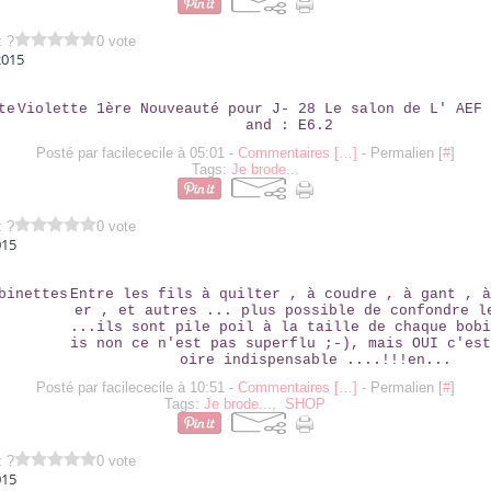
z ?
0 vote
2015
VIOLETTE
Violette 1ère Nouveauté pour J- 28 Le salon de L' AEF 
and : E6.2
Posté par facilececile à 05:01 -
Commentaires [
…
]
- Permalien [
#
]
Tags:
Je brode...
z ?
0 vote
015
LES BOBINETTES
Entre les fils à quilter , à coudre , à gant , à
er , et autres ... plus possible de confondre l
...ils sont pile poil à la taille de chaque bobi
is non ce n'est pas superflu ;-), mais OUI c'est
oire indispensable ....!!!en...
Posté par facilececile à 10:51 -
Commentaires [
…
]
- Permalien [
#
]
Tags:
Je brode...
,
SHOP
z ?
0 vote
015