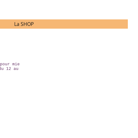
La SHOP
pour mie
du 12 au