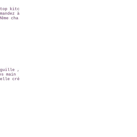
top kitc
mandez à
Même cha
guille ,
es main
elle cré