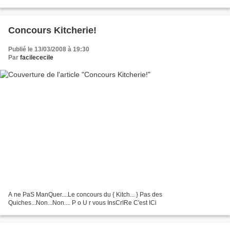
choses... C..mon Monde...
Concours Kitcherie!
Publié le 13/03/2008 à 19:30
Par
facilececile
A ne PaS ManQuer....Le concours du { Kitch... } Pas des
Quiches...Non...Non.... P o U r vous InsCrIRe C'est ICi