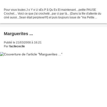
Pour vous toutes J o Y e U sEs P â Qu Es Et maintenant....petite PAUSE
Crochet.... Voici ce que j'ai crocheté...par ci par là... {Dans la file d'attente du
ciné aussi...Sean était perplexe!!!!} et puis toujours issue de "ma Petite
Mercerie"... Le range...
Marguerites ...
Publié le 21/03/2008 à 16:21
Par
facilececile