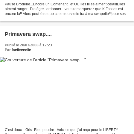
Pause Broderie...Encore un Contenant...et OUI les filles aiment cela!!!Elles
aiment ranger...Protéger...ordonner... vous remarquerez que K.Fassett est
encore là!! Alors peut-être que cette troussette ira à ma swapette!!!pour ses
emplettes!!!
Primavera swap....
Publié le 20/03/2008 à 12:23
Par
facilececile
C'est doux... Gris -Bleu poudré...Voici ce que j'ai reçu pour le LIBERTY