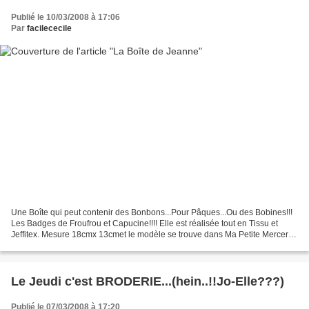
Publié le 10/03/2008 à 17:06
Par
facilececile
Une Boîte qui peut contenir des Bonbons...Pour Pâques...Ou des Bobines!!!
Les Badges de Froufrou et Capucine!!!! Elle est réalisée tout en Tissu et
Jeffitex. Mesure 18cmx 13cmet le modèle se trouve dans Ma Petite Mercerie
de Véronique Maillard. Le coussinet...
Le Jeudi c'est BRODERIE...(hein..!!Jo-Elle???)
Publié le 07/03/2008 à 17:20