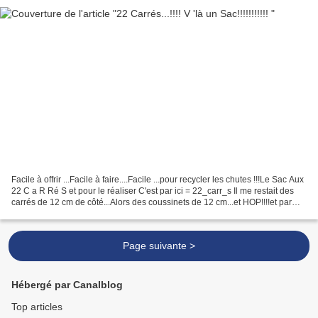
Facile à offrir ...Facile à faire....Facile ...pour recycler les chutes !!!Le Sac Aux
22 C a R Ré S et pour le réaliser C'est par ici = 22_carr_s Il me restait des
carrés de 12 cm de côté...Alors des coussinets de 12 cm...et HOP!!!!et par
dessus des Carrés...
Page suivante >
Hébergé par Canalblog
Top articles