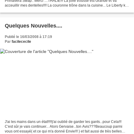
Primavera Swap.. Merci ....THALIE!!! La jolie trousse est Grande et Va
acceuillir mes dentelles!!!! La couronne trône dans la cuisine... Le Liberty kit
est en ébullition dans mon...
Quelques Nouvelles....
Publié le 16/03/2008 à 17:19
Par
facilececile
J'ai les mains dans un état!!!!!j'ai oublié de garder les gants...pour Cela!!!
C'est sûr je vais continuer... Alors Gervaise...ton Avis???Beaucoup parmi
vous ont essayé{ et ce qui m'a donné Envie!!! } et fait aussi de très belles