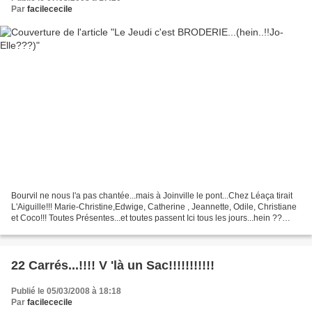
Par
facilececile
Bourvil ne nous l'a pas chantée...mais à Joinville le pont...Chez Léaça tirait
L'Aiguille!!! Marie-Christine,Edwige, Catherine , Jeannette, Odile, Christiane
et Coco!!! Toutes Présentes...et toutes passent Ici tous les jours...hein ??
Marie-Christine ...au...
22 Carrés...!!!! V 'là un Sac!!!!!!!!!!!
Publié le 05/03/2008 à 18:18
Par
facilececile