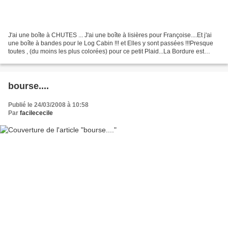
J'ai une boîte à CHUTES ... J'ai une boîte à lisières pour Françoise....Et j'ai
une boîte à bandes pour le Log Cabin !!! et Elles y sont passées !!!Presque
toutes , (du moins les plus colorées) pour ce petit Plaid...La Bordure est
Potentille de K.Fassett......
bourse....
Publié le 24/03/2008 à 10:58
Par
facilececile