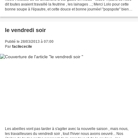
dit toutes avaient travaillé la feutrine , les lainages ...; Merci Lolo pour cette
bonne soupe à l'épautre, et cette douce et bonne journée! "popspote" bien!!!
CLIC!!
le vendredi soir
Publié le 28/03/2013 à 07:00
Par
facilececile
Les abeilles vont pas tarder à s'agiter avec la nouvelle saison , mais nous,
les travailleuses du vendredi soir , tout l'hiver nous avons oeuvré... Nos