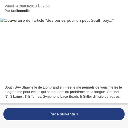
Publié le 20/03/2013 à 09:50
Par
facilececile
South BAy Shawlette de Lionbrand en Free je me permets de vous mettre le
diagramme pour celles qui se heurtent au problème de la langue. Crochet
N°: 3 Laine : Tilli Tomas, Symphony Lace Beads & Glitter difficile de trouver
ce genre de laine chez nous...mais...
Page suivante >