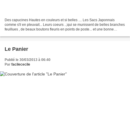
Des capucines Hautes en couleurs et si belles .... Les Sacs Japonnais
comme s'il en pleuvait... Leurs coeurs ..;qui se munissent de belles branches
feuillues , de beaux boutons fleuris en points de poste... et une bonne
Ambiance ...preuve à l'appui.....
Le Panier
Publié le 30/03/2013 à 06:40
Par
facilececile