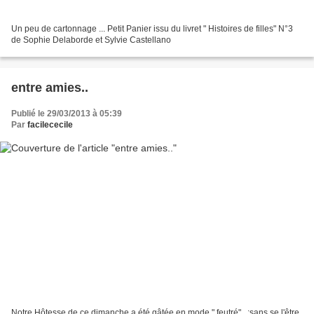
Un peu de cartonnage ... Petit Panier issu du livret " Histoires de filles" N°3
de Sophie Delaborde et Sylvie Castellano
entre amies..
Publié le 29/03/2013 à 05:39
Par
facilececile
Notre Hôtesse de ce dimanche a été gâtée en mode " feutré"...;sans se l'être