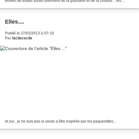
étoiles de toutes sortes prennent de la grandeur et de la couleur ...les
miennes sont par ici.. Les...
Elles....
Publié le 27/03/2013 à 07:10
Par
facilececile
et oui , je ne suis pas la seule a être inspirée par les paquerettes...