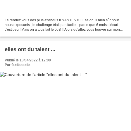
Le rendez vous des plus attendus !! NANTES !! LE salon !!! bien sûr pour
nous exposants , le challenge était pas facile .. parce que 6 mois d'écart ...
c'est peu ! Mais on a tous fait le JoB !! Alors qu'allez vous trouver sur mon
stand ??.. D 10 Cette...
elles ont du talent ...
Publié le 13/04/2022 à 12:00
Par
facilececile