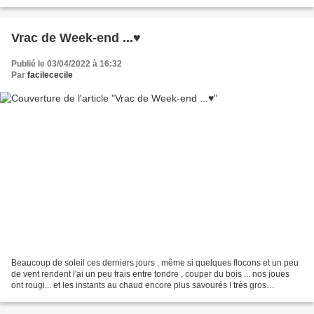
livrets textiles...
Vrac de Week-end ...♥
Publié le 03/04/2022 à 16:32
Par
facilececile
Beaucoup de soleil ces derniers jours , même si quelques flocons et un peu
de vent rendent l'ai un peu frais entre tondre , couper du bois ... nos joues
ont rougi... et les instants au chaud encore plus savourés ! très gros
rangement dans l'atelier ,...