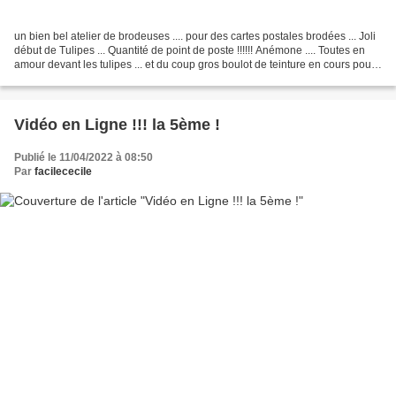
un bien bel atelier de brodeuses .... pour des cartes postales brodées ... Joli
début de Tulipes ... Quantité de point de poste !!!!!! Anémone .... Toutes en
amour devant les tulipes ... et du coup gros boulot de teinture en cours pour
vous en prendre...
Vidéo en Ligne !!! la 5ème !
Publié le 11/04/2022 à 08:50
Par
facilececile