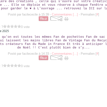
ière des créations , celle qui s'ouvre sur votre créativ
e ... Elle se déploie et vous réserve à chaque fenêtre u
 pour garder le ♥ à L'ouvrage ... retrouvez la ICI sur l
Posté par facilececile à 15:39 -
Commentaires [
…
]
- Permalien [
#
]
z ?
0 vote
e 2025
 qu'on est toutes les mêmes Fan de pochettes Fan de sac 
ui laissent les mains libres Fan de Vintage Fan du Recyc
ts créateurs Fan du Made in France Et très à anticiper l
de Noël !! C'est plutôt bien de s’y...
Posté par facilececile à 14:33 -
Commentaires [
…
]
- Permalien [
#
]
z ?
0 vote