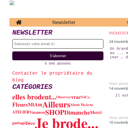
Home
Newsletter
NEWSLETTER
FACILECECI
24 novemb
Un Grand
au ... 
iner , d
6 040 abonnés
Contacter le propriétaire du
blog
Vous aime
CATÉGORIES
14 novemb
elles brodent...
vrac
Il es
Observer
SACs..
Ailleurs
Fleurs
MiAm
About Me
Actu
SHOP
Dimanche
Merci
Vacances
ATELIER
Je brode...
Vous aime
Déco
partage
10 novemb