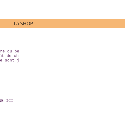
La SHOP
re du be
ût de ch
e sont j
NE ICI