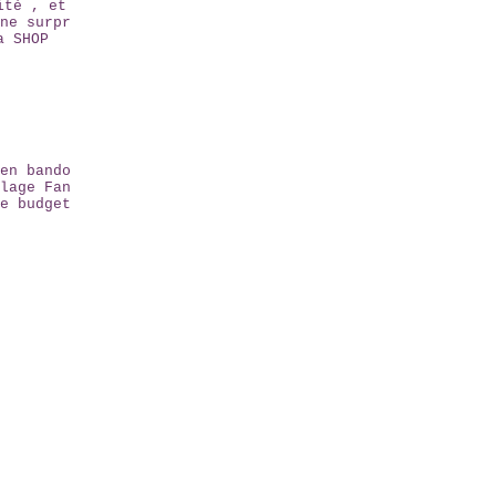
ité , et
ne surpr
a SHOP
en bando
lage Fan
e budget