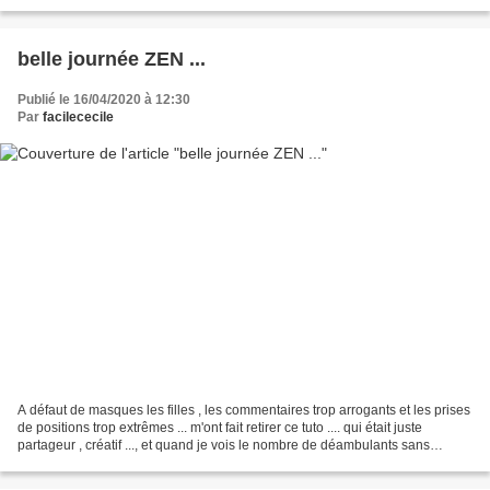
Camessias vont faire la danse...
belle journée ZEN ...
Publié le 16/04/2020 à 12:30
Par
facilececile
A défaut de masques les filles , les commentaires trop arrogants et les prises
de positions trop extrêmes ... m'ont fait retirer ce tuto .... qui était juste
partageur , créatif ..., et quand je vois le nombre de déambulants sans
aucune protection ..Brodé...