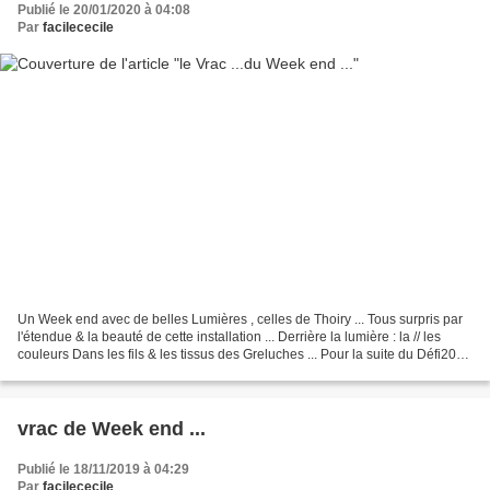
Publié le 20/01/2020 à 04:08
Par
facilececile
Un Week end avec de belles Lumières , celles de Thoiry ... Tous surpris par
l'étendue & la beauté de cette installation ... Derrière la lumière : la // les
couleurs Dans les fils & les tissus des Greluches ... Pour la suite du Défi2020
de Claire ! Une...
vrac de Week end ...
Publié le 18/11/2019 à 04:29
Par
facilececile