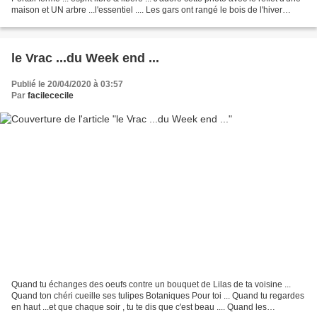
maison et UN arbre ...l'essentiel .... Les gars ont rangé le bois de l'hiver
prochain ... et chéri...
le Vrac ...du Week end ...
Publié le 20/04/2020 à 03:57
Par
facilececile
Quand tu échanges des oeufs contre un bouquet de Lilas de ta voisine ...
Quand ton chéri cueille ses tulipes Botaniques Pour toi ... Quand tu regardes
en haut ...et que chaque soir , tu te dis que c'est beau .... Quand les