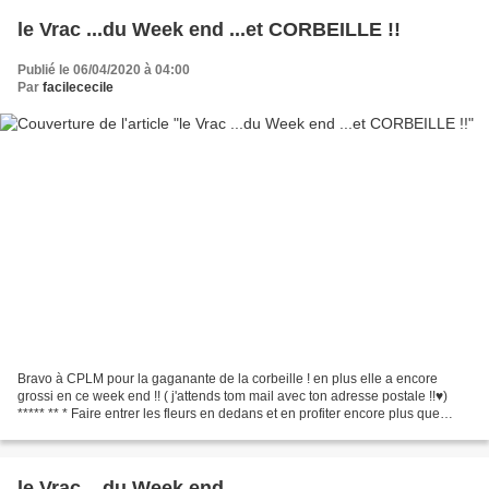
le Vrac ...du Week end ...et CORBEILLE !!
Publié le 06/04/2020 à 04:00
Par
facilececile
Bravo à CPLM pour la gaganante de la corbeille ! en plus elle a encore
grossi en ce week end !! ( j'attends tom mail avec ton adresse postale !!♥)
***** ** * Faire entrer les fleurs en dedans et en profiter encore plus que
d'habitude ! une variété arbustive...
le Vrac ...du Week end ...