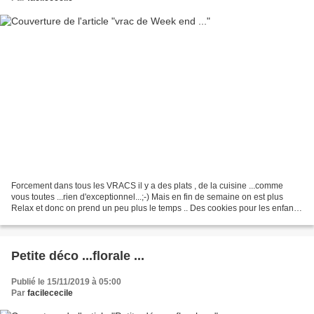
Forcement dans tous les VRACS il y a des plats , de la cuisine ...comme
vous toutes ...rien d'exceptionnel...;-) Mais en fin de semaine on est plus
Relax et donc on prend un peu plus le temps .. Des cookies pour les enfants
, totalement ratés à l'oeil...
Petite déco ...florale ...
Publié le 15/11/2019 à 05:00
Par
facilececile