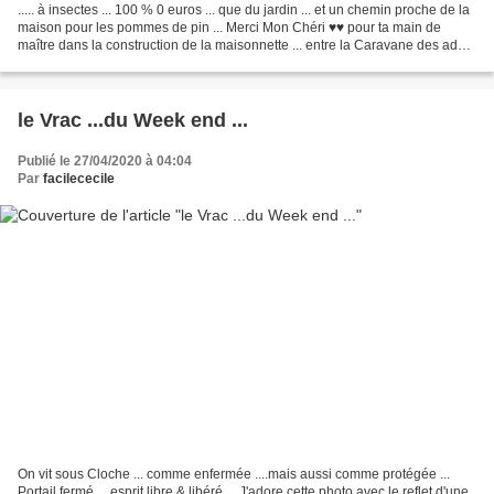
..... à insectes ... 100 % 0 euros ... que du jardin ... et un chemin proche de la
maison pour les pommes de pin ... Merci Mon Chéri ♥♥ pour ta main de
maître dans la construction de la maisonnette ... entre la Caravane des ados
...mais pas que ...♥ et...
le Vrac ...du Week end ...
Publié le 27/04/2020 à 04:04
Par
facilececile
On vit sous Cloche ... comme enfermée ....mais aussi comme protégée ...
Portail fermé ... esprit libre & libéré ... J'adore cette photo avec le reflet d'une