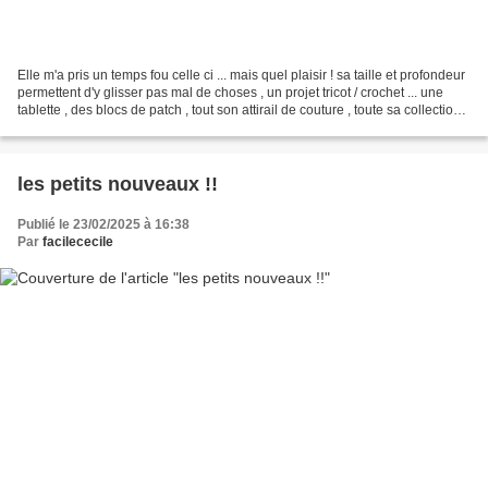
Elle m'a pris un temps fou celle ci ... mais quel plaisir ! sa taille et profondeur
permettent d'y glisser pas mal de choses , un projet tricot / crochet ... une
tablette , des blocs de patch , tout son attirail de couture , toute sa collection
de cotons...
les petits nouveaux !!
Publié le 23/02/2025 à 16:38
Par
facilececile