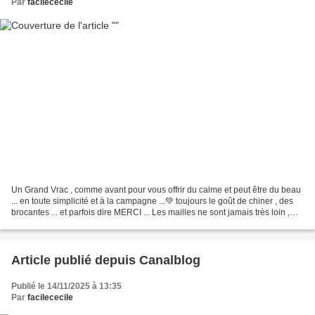
Par
facilececile
Un Grand Vrac , comme avant pour vous offrir du calme et peut être du beau
... en toute simplicité et à la campagne ...💚 toujours le goût de chiner , des
brocantes ... et parfois dire MERCI ... Les mailles ne sont jamais très loin ,
elles apaisent et...
Article publié depuis Canalblog
Publié le 14/11/2025 à 13:35
Par
facilececile