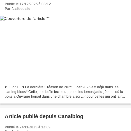
Publié le 17/12/2025 à 08:12
Par
facilececile
♥...LIZZIE...♥ La dernière Création de 2025 ....car 2026 est déjà dans les
starting blocs!! Cette jolie boîte textile rappelle les temps jadis , fleuris où la
boîte à Ouvrage trônait dans une chambre à soi ... ( pour celles qui ont la réf
♥)... Retrouvez...
Article publié depuis Canalblog
Publié le 24/11/2025 à 12:09