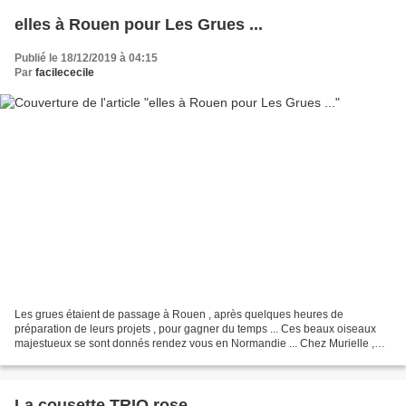
elles à Rouen pour Les Grues ...
Publié le 18/12/2019 à 04:15
Par
facilececile
Les grues étaient de passage à Rouen , après quelques heures de
préparation de leurs projets , pour gagner du temps ... Ces beaux oiseaux
majestueux se sont donnés rendez vous en Normandie ... Chez Murielle ,
dont la maison a vêtu son habit de Noël .....
La cousette TRIO rose ...