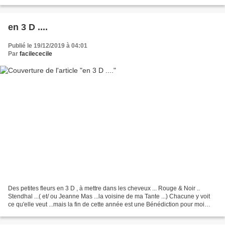
en 3 D ....
Publié le 19/12/2019 à 04:01
Par
facilececile
Des petites fleurs en 3 D , à mettre dans les cheveux ... Rouge & Noir ..
Stendhal ...( et/ ou Jeanne Mas ...la voisine de ma Tante ...) Chacune y voit
ce qu'elle veut ...mais la fin de cette année est une Bénédiction pour moi
...alors je la soigne ......