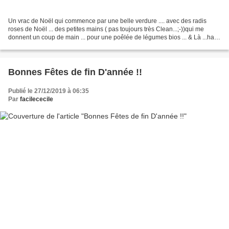
Un vrac de Noël qui commence par une belle verdure .... avec des radis
roses de Noël ... des petites mains ( pas toujours très Clean...;-))qui me
donnent un coup de main ... pour une poêlée de légumes bios ... & Là ...ha
ha !!!! ..le Gras arrive .......
Bonnes Fêtes de fin D'année !!
Publié le 27/12/2019 à 06:35
Par
facilececile