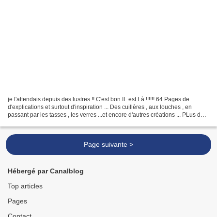
je l'attendais depuis des lustres !! C'est bon IL est Là !!!!!! 64 Pages de
d'explications et surtout d'inspiration ... Des cuillères , aux louches , en
passant par les tasses , les verres ...et encore d'autres créations ... PLus de
36 en tout !! et plus...
Page suivante >
Hébergé par Canalblog
Top articles
Pages
Contact