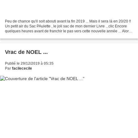
Peu de chance qu'il soit abouti avant la fin 2019 ... Mais il sera là en 20/20 !!
Un petit air du Sac PAulette , le joli sac de mon dernier Livre ...clic Encore
quelques heures avant de franchir le pas vers cette nouvelle année ... Alors
à toutes & tous...
Vrac de NOEL ...
Publié le 29/12/2019 à 05:35
Par
facilececile