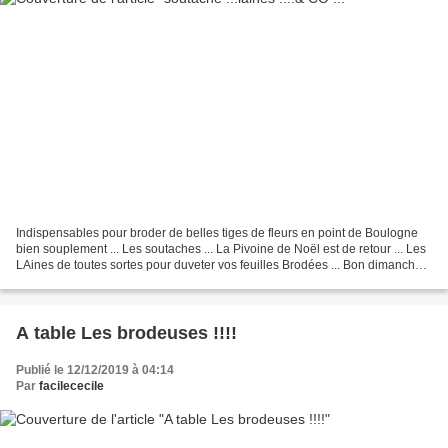
Indispensables pour broder de belles tiges de fleurs en point de Boulogne
bien souplement ... Les soutaches ... La Pivoine de Noël est de retour ... Les
LAines de toutes sortes pour duveter vos feuilles Brodées ... Bon dimanche
les filles ... Ici Pin's...
A table Les brodeuses !!!!
Publié le 12/12/2019 à 04:14
Par
facilececile