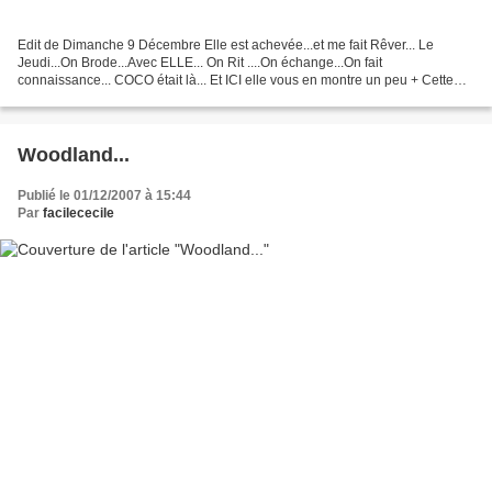
Edit de Dimanche 9 Décembre Elle est achevée...et me fait Rêver... Le
Jeudi...On Brode...Avec ELLE... On Rit ....On échange...On fait
connaissance... COCO était là... Et ICI elle vous en montre un peu + Cette
étoile est tirée du livre Ma trousse à Couture...
Woodland...
Publié le 01/12/2007 à 15:44
Par
facilececile