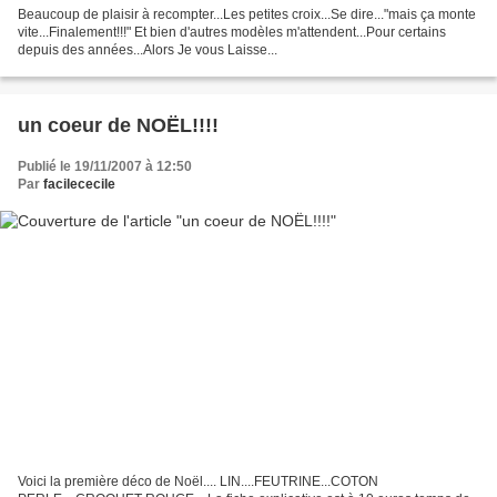
Beaucoup de plaisir à recompter...Les petites croix...Se dire..."mais ça monte
vite...Finalement!!!" Et bien d'autres modèles m'attendent...Pour certains
depuis des années...Alors Je vous Laisse...
un coeur de NOËL!!!!
Publié le 19/11/2007 à 12:50
Par
facilececile
Voici la première déco de Noël.... LIN....FEUTRINE...COTON