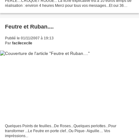
PERLE....CROQUET ROUGE... La fiche explicative est à 10 euros temps de
réalisation : environ 4 heures Merci pour tous vos messages...Et oui 36
Printemps !!!!
Feutre et Ruban....
Publié le 01/11/2007 à 19:13
Par
facilececile
Quelques Points de feuilles...De Roses...Quelques perlottes...Pour
transformer ...Le Feutre en porte clef...Ou Pique- Aiguille.... Vos
impréssions...