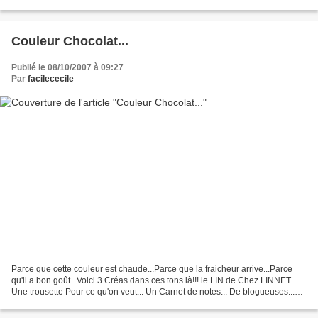
Couleur Chocolat...
Publié le 08/10/2007 à 09:27
Par
facilececile
Parce que cette couleur est chaude...Parce que la fraicheur arrive...Parce
qu'il a bon goût...Voici 3 Créas dans ces tons là!!! le LIN de Chez LINNET...
Une trousette Pour ce qu'on veut... Un Carnet de notes... De blogueuses...et
oui il faut parfois noter......