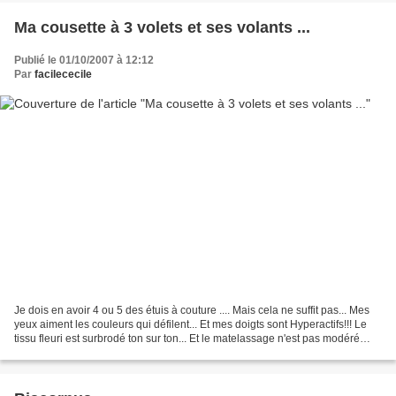
Ma cousette à 3 volets et ses volants ...
Publié le 01/10/2007 à 12:12
Par
facilececile
Je dois en avoir 4 ou 5 des étuis à couture .... Mais cela ne suffit pas... Mes
yeux aiment les couleurs qui défilent... Et mes doigts sont Hyperactifs!!! Le
tissu fleuri est surbrodé ton sur ton... Et le matelassage n'est pas modéré
pour que l'effet...