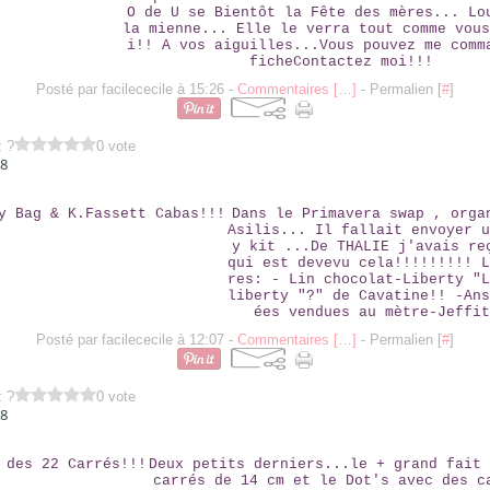
O de U se Bientôt la Fête des mères... Lo
la mienne... Elle le verra tout comme vous
i!! A vos aiguilles...Vous pouvez me comm
ficheContactez moi!!!
Posté par facilececile à 15:26 -
Commentaires [
…
]
- Permalien [
#
]
z ?
0 vote
08
LIBERTY BAG & K.FASSETT CABAS!!!
Dans le Primavera swap , orga
Asilis... Il fallait envoyer u
y kit ...De THALIE j'avais re
qui est devevu cela!!!!!!!!! L
res: - Lin chocolat-Liberty "L
liberty "?" de Cavatine!! -Ans
ées vendues au mètre-Jeffit
Posté par facilececile à 12:07 -
Commentaires [
…
]
- Permalien [
#
]
z ?
0 vote
08
ENCORE DES 22 CARRÉS!!!
Deux petits derniers...le + grand fait 
carrés de 14 cm et le Dot's avec des c