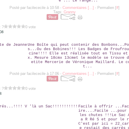
e"... Le range...
Posté par facilececile à 10:58 -
Commentaires [
…
]
- Permalien [
#
]
Tags:
Granny
z ?
0 vote
08
LA BOÎTE DE JEANNE
Une Boîte qui peut contenir des Bonbons...Po
s...Ou des Bobines!!! Les Badges de Froufrou
cine!!!! Elle est réalisée tout en Tissu et
x. Mesure 18cmx 13cmet le modèle se trouve d
etite Mercerie de Véronique Maillard. Le c
t...
Posté par facilececile à 17:06 -
Commentaires [
…
]
- Permalien [
#
]
z ?
0 vote
8
22 CARRÉS...!!!! V 'LÀ UN SAC!!!!!!!!!!!
Facile à offrir ...Fac
ire....Facile ...pour 
les chutes !!!Le Sac 
a R Ré S et pour le r
C'est par ici = 22_car
e restait des carrés 