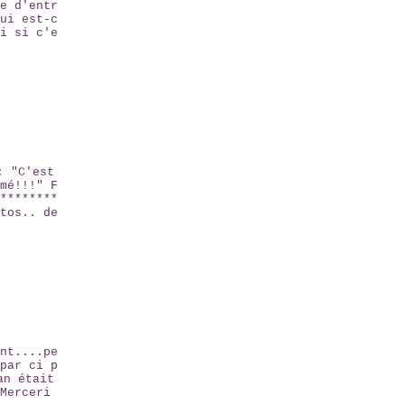
e d'entr
ui est-c
i si c'e
: "C'est
mé!!!" F
********
tos.. de
nt....pe
par ci p
an était
Merceri