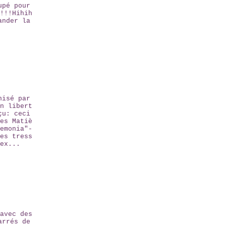
upé pour
!!!Hihih
ander la
nisé par
n libert
çu: ceci
es Matiè
emonia"-
es tress
ex...
avec des
arrés de