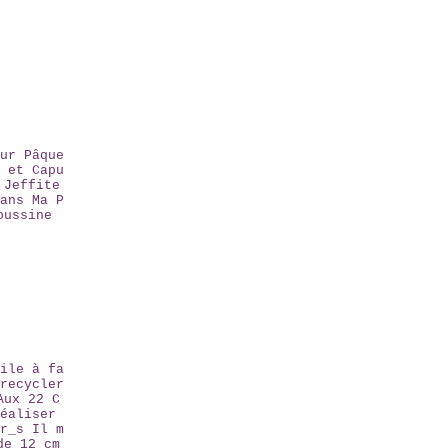
ur Pâque
 et Capu
 Jeffite
ans Ma P
oussine
ile à fa
recycler
Aux 22 C
éaliser
r_s Il m
de 12 cm