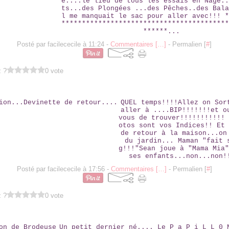
e....le lieu de tous les essais en Nage..
ts...des Plongées ...des Pêches..des Bala
l me manquait le sac pour aller avec!!! *
*****************************************
******...
Posté par facilececile à 11:24 -
Commentaires [
…
]
- Permalien [
#
]
z ?
0 vote
ATTENTION...DEVINETTE DE RETOUR....
QUEL temps!!!!Allez on Sor
aller à ....BIP!!!!!!!et o
vous de trouver!!!!!!!!!!! 
otos sont vos Indices!! Et 
de retour à la maison...on
du jardin... Maman "fait 
g!!!"Sean joue à "Mama Mia"
ses enfants...non...non!
Posté par facilececile à 17:56 -
Commentaires [
…
]
- Permalien [
#
]
z ?
0 vote
PAPILLON DE BRODEUSE
Un petit dernier né.... Le P a P i L L 0 