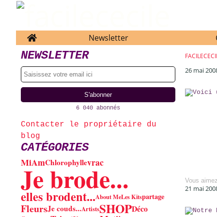
Home
Newsletter
NEWSLETTER
FACILECECI
26 mai 200
6 040 abonnés
Contacter le propriétaire du
blog
CATÉGORIES
MiAm
vrac
Chlorophylle
Je brode...
Vous aime
21 mai 200
elles brodent...
partage
About Me
Les Kits
SHOP
Fleurs
Je couds...
Déco
Artists