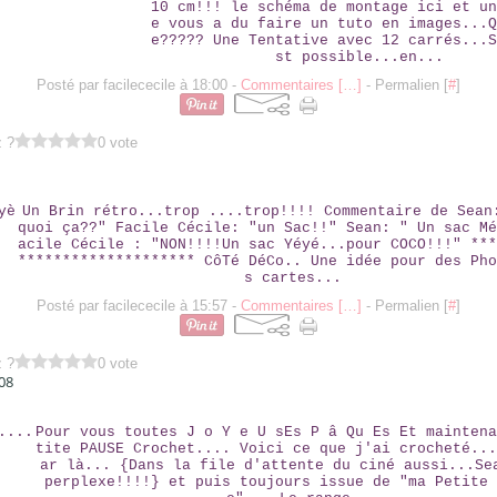
10 cm!!! le schéma de montage ici et un
e vous a du faire un tuto en images...Q
e????? Une Tentative avec 12 carrés...S
st possible...en...
Posté par facilececile à 18:00 -
Commentaires [
…
]
- Permalien [
#
]
z ?
0 vote
8
SAC YÈYÈ
Un Brin rétro...trop ....trop!!!! Commentaire de Sean
quoi ça??" Facile Cécile: "un Sac!!" Sean: " Un sac Mé
acile Cécile : "NON!!!!Un sac Yéyé...pour COCO!!!" ***
******************** CôTé DéCo.. Une idée pour des Pho
s cartes...
Posté par facilececile à 15:57 -
Commentaires [
…
]
- Permalien [
#
]
z ?
0 vote
08
BOURSE....
Pour vous toutes J o Y e U sEs P â Qu Es Et maintena
tite PAUSE Crochet.... Voici ce que j'ai crocheté...
ar là... {Dans la file d'attente du ciné aussi...Se
perplexe!!!!} et puis toujours issue de "ma Petite 