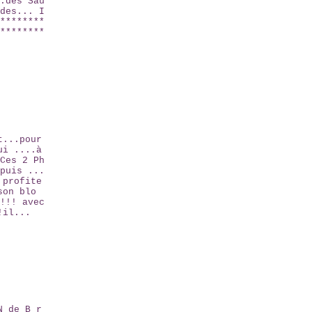
.des Sau
des... I
********
********
t...pour
ui ....à
Ces 2 Ph
puis ...
 profite
son blo
!!! avec
!il...
N de B r