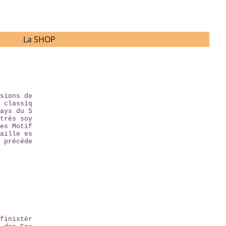
La SHOP
sions de
 classiq
ays du S
très soy
es Motif
aille es
 précéde
finistèr