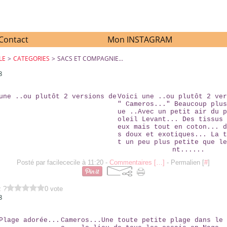
Contact
Mon INSTAGRAM
LE
>
CATEGORIES
>
SACS ET COMPAGNIE...
8
VOICI UNE ..OU PLUTÔT 2 VERSIONS DE
Voici une ..ou plutôt 2 ver
" Cameros..." Beaucoup plus
ue ..Avec un petit air du p
oleil Levant... Des tissus 
eux mais tout en coton... d
s doux et exotiques... La t
t un peu plus petite que le
nt......
Posté par facilececile à 11:20 -
Commentaires [
…
]
- Permalien [
#
]
z ?
0 vote
8
NOTRE PLAGE ADORÉE...
Cameros...Une toute petite plage dans le 