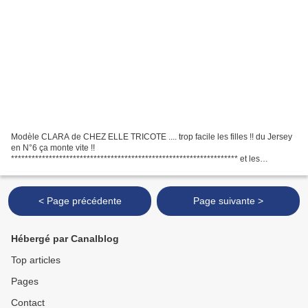
Modèle CLARA de CHEZ ELLE TRICOTE .... trop facile les filles !! du Jersey
en N°6 ça monte vite !!
****************************************************************** et les
gagnantes pour la belle rencontre à PAris autour du dernier livre sont : MO
Josse-Finetteloulou...
< Page précédente
Page suivante >
Hébergé par Canalblog
Top articles
Pages
Contact