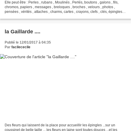
Elle peut être : Perles , rubans , Moulinés , Perlés, boutons , galons , fils,
chromos, papiers , messages , breloques , broches , velours , photos ,
pensées , vérités , attaches , charms, cartes , crayons, clefs , clés, épingles,
aiguilles, stylos, crayons,...
la Gaillarde ....
Publié le 12/01/2017 à 04:35
Par
facilececile
Des fleurs qui laissent de la place pour accueillir les épingles ...sur un
coussinet de belle taille ... les fleurs en laine sont toutes douces ...et les