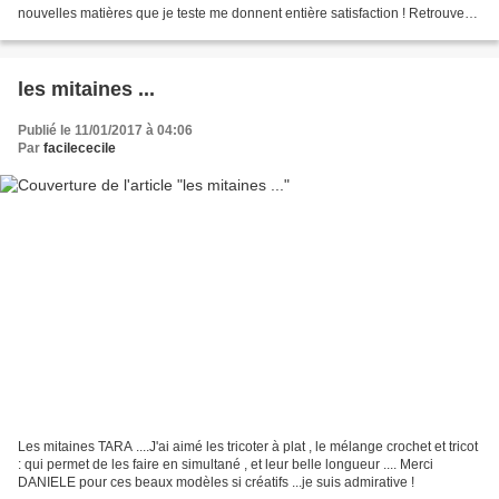
nouvelles matières que je teste me donnent entière satisfaction ! Retrouvez
le kit ou la fiche ...dans...
les mitaines ...
Publié le 11/01/2017 à 04:06
Par
facilececile
Les mitaines TARA ....J'ai aimé les tricoter à plat , le mélange crochet et tricot
: qui permet de les faire en simultané , et leur belle longueur .... Merci
DANIELE pour ces beaux modèles si créatifs ...je suis admirative !