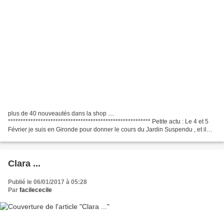
plus de 40 nouveautés dans la shop ....
********************************************************* Petite actu : Le 4 et 5
Février je suis en Gironde pour donner le cours du Jardin Suspendu , et il
reste quelques places ! si cela vous tente vous pouvez...
Clara ...
Publié le 06/01/2017 à 05:28
Par
facilececile