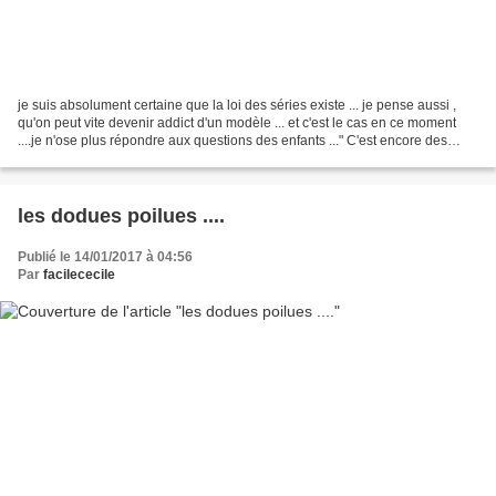
je suis absolument certaine que la loi des séries existe ... je pense aussi ,
qu'on peut vite devenir addict d'un modèle ... et c'est le cas en ce moment
....je n'ose plus répondre aux questions des enfants ..." C'est encore des
poignettes ????" pour...
les dodues poilues ....
Publié le 14/01/2017 à 04:56
Par
facilececile