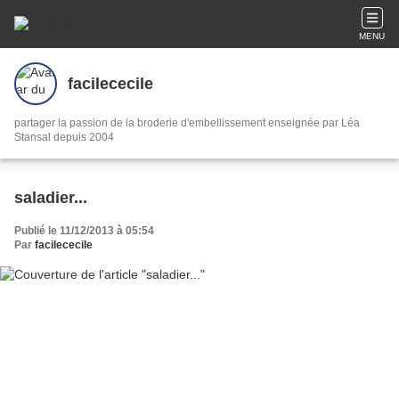
MENU
facilececile
partager la passion de la broderie d'embellissement enseignée par Léa
Stansal depuis 2004
saladier...
Publié le 11/12/2013 à 05:54
Par
facilececile