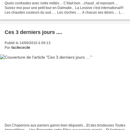
Quels contrastes avec notre météo.... C'était bon ...chaud...et reposant.....
Suivez moi pour une petit tour en Dalmatie... La Lessive c'est international!!!
Les chaudes couleurs du sud...... Les cloches ..... A chacun ses désirs..... Les
chutes de KrKa...
Ces 3 derniers jours ....
Publié le 14/06/2010 à 09:13
Par
facilececile
Des Chaperons aux paniers garnis bien déguisés....Et des brodeuses Toutes
émoustillées.... Une Rencontre entre Filles aux paniers percés ...Et l'estomac