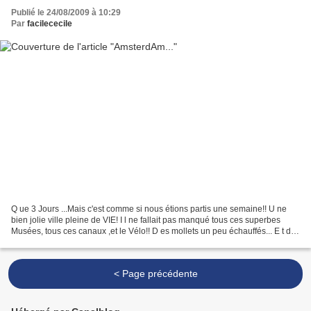
Publié le 24/08/2009 à 10:29
Par
facilececile
Q ue 3 Jours ...Mais c'est comme si nous étions partis une semaine!! U ne
bien jolie ville pleine de VIE! I l ne fallait pas manqué tous ces superbes
Musées, tous ces canaux ,et le Vélo!! D es mollets un peu échauffés... E t de
bien belles rencontres,...
< Page précédente