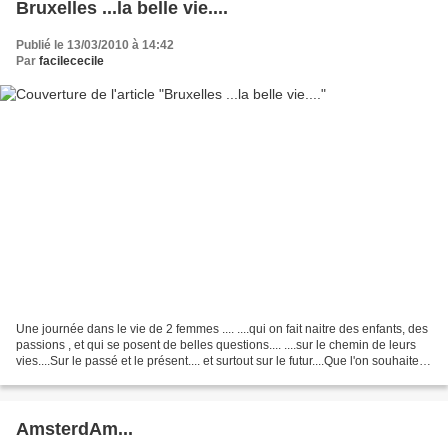
Bruxelles ...la belle vie....
Publié le 13/03/2010 à 14:42
Par
facilececile
Une journée dans le vie de 2 femmes .... ....qui on fait naitre des enfants, des
passions , et qui se posent de belles questions.... ....sur le chemin de leurs
vies....Sur le passé et le présent.... et surtout sur le futur....Que l'on souhaite
lent et...
AmsterdAm...