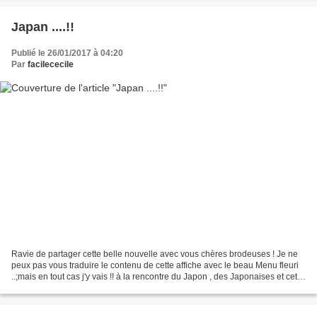
Japan ....!!
Publié le 26/01/2017 à 04:20
Par
facilececile
Ravie de partager cette belle nouvelle avec vous chères brodeuses ! Je ne
peux pas vous traduire le contenu de cette affiche avec le beau Menu fleuri
..;mais en tout cas j'y vais !! à la rencontre du Japon , des Japonaises et cette
belle culture ..;qui...