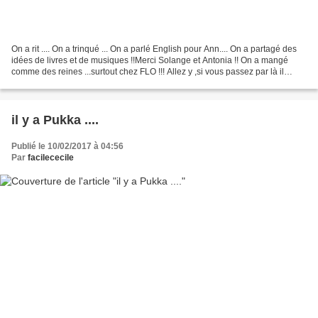
On a rit .... On a trinqué ... On a parlé English pour Ann.... On a partagé des
idées de livres et de musiques !!Merci Solange et Antonia !! On a mangé
comme des reines ...surtout chez FLO !!! Allez y ,si vous passez par là il
mérite 5 étoiles !! et on...
il y a Pukka ....
Publié le 10/02/2017 à 04:56
Par
facilececile