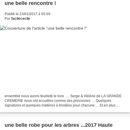
une belle rencontre !
Publié le 23/01/2017 à 05:00
Par
facilececile
ensemble nous avons feuilleté le livre ..... Serge & Hélène de LA GRANDE
CREMERIE nous ont accuillies comme des princesses .... Quelques
signatures et quelques matières à brodées pour chacune .... Et en plus ,
venant de bien loin pour beaucoup ....elles...
une belle robe pour les arbres ...2017 Haute