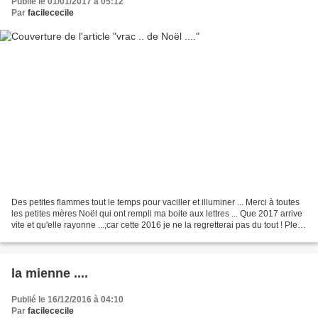
Publié le 01/01/2017 à 05:12
Par
facilececile
Des petites flammes tout le temps pour vaciller et illuminer ... Merci à toutes
les petites mères Noël qui ont rempli ma boite aux lettres ... Que 2017 arrive
vite et qu'elle rayonne ...;car cette 2016 je ne la regretterai pas du tout ! Plein
de pensés...
la mienne ....
Publié le 16/12/2016 à 04:10
Par
facilececile