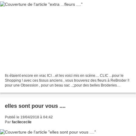
Ils étaient encore en vrac ICI ...et les voici mis en scène.... CLIC ...pour le
Shopping ! avec ces tissus anciens , vous trouverez des fleurs à ReBroder !!
pour une Obsession , pour un beau sac ..;;pour des belles Broderies
embellissantes !! Ils sont...
elles sont pour vous ....
Publié le 19/04/2018 à 04:42
Par
facilececile