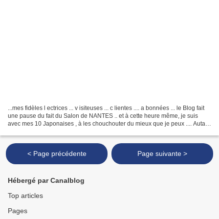
...mes fidèles l ectrices ... v isiteuses ... c lientes .... a bonnées ... le Blog fait
une pause du fait du Salon de NANTES .. et à cette heure même, je suis
avec mes 10 Japonaises , à les chouchouter du mieux que je peux .... Autant
vous Dire que Le...
< Page précédente
Page suivante >
Hébergé par Canalblog
Top articles
Pages