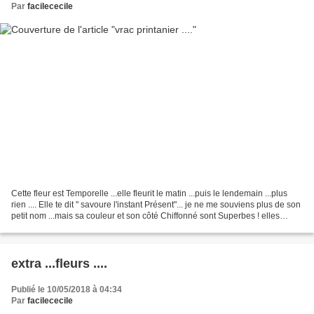
Par
facilececile
Cette fleur est Temporelle ...elle fleurit le matin ...puis le lendemain ...plus
rien .... Elle te dit " savoure l'instant Présent"... je ne me souviens plus de son
petit nom ...mais sa couleur et son côté Chiffonné sont Superbes ! elles
viennent du trottoir...
extra ...fleurs ....
Publié le 10/05/2018 à 04:34
Par
facilececile