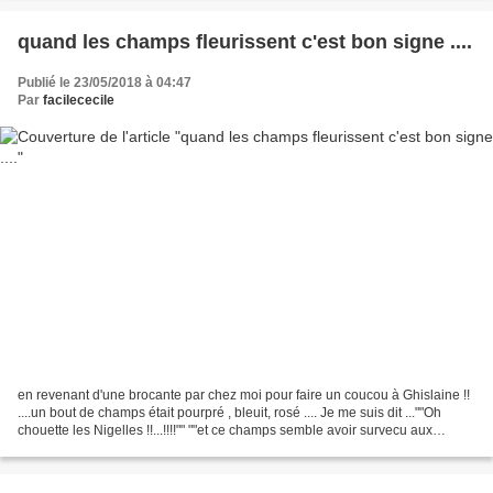
quand les champs fleurissent c'est bon signe ....
Publié le 23/05/2018 à 04:47
Par
facilececile
en revenant d'une brocante par chez moi pour faire un coucou à Ghislaine !!
....un bout de champs était pourpré , bleuit, rosé .... Je me suis dit ...""Oh
chouette les Nigelles !!...!!!!"" ""et ce champs semble avoir survecu aux
pesticides!!!"" (si si...