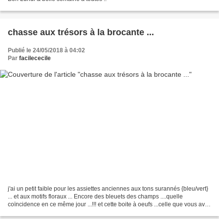
chasse aux trésors à la brocante ...
Publié le 24/05/2018 à 04:02
Par
facilececile
j'ai un petit faible pour les assiettes anciennes aux tons surannés {bleu/vert}
... et aux motifs floraux ... Encore des bleuets des champs ....quelle
coïncidence en ce même jour ...!!! et cette boite à oeufs ...celle que vous avez
vue des dizaines de...