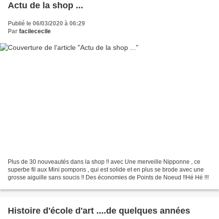
Actu de la shop ...
Publié le 06/03/2020 à 06:29
Par
facilececile
Plus de 30 nouveautés dans la shop !! avec Une merveille Nipponne , ce
superbe fil aux Mini pompons , qui est solide et en plus se brode avec une
grosse aiguille sans soucis !! Des économies de Points de Noeud !!Hé Hé !!!
Histoire d'école d'art ....de quelques années