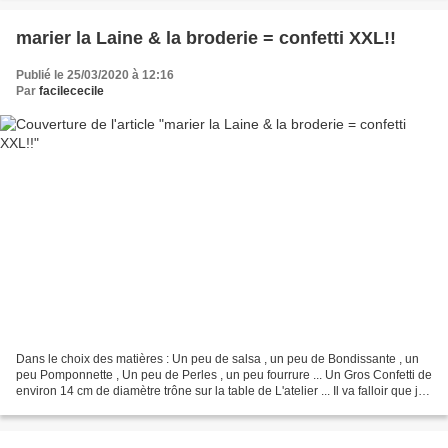
marier la Laine & la broderie = confetti XXL!!
Publié le 25/03/2020 à 12:16
Par
facilececile
Dans le choix des matières : Un peu de salsa , un peu de Bondissante , un
peu Pomponnette , Un peu de Perles , un peu fourrure ... Un Gros Confetti de
environ 14 cm de diamètre trône sur la table de L'atelier ... Il va falloir que je
pense à Ranger comme...