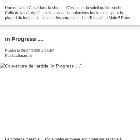
Une nouvelle Case dans la shop .. . C'est celle du soleil qui les sèche...
Celle de la créativité ... celle aussi des tententives fructeuses ...pour la
plupart du temps ;-) ...et celle des surprises ... Les Teints à La Main !! Dans la
famille des Rubans...
in Progress ....
Publié le 26/04/2020 à 05:57
Par
facilececile
La broderie thérapie ... Tôt le matin retrouver son projet sur sa table à