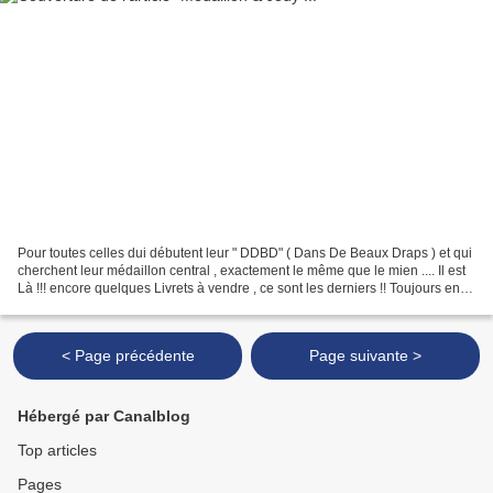
Pour toutes celles dui débutent leur " DDBD" ( Dans De Beaux Draps ) et qui
cherchent leur médaillon central , exactement le même que le mien .... Il est
Là !!! encore quelques Livrets à vendre , ce sont les derniers !! Toujours en
tissu , des scènes...
< Page précédente
Page suivante >
Hébergé par Canalblog
Top articles
Pages