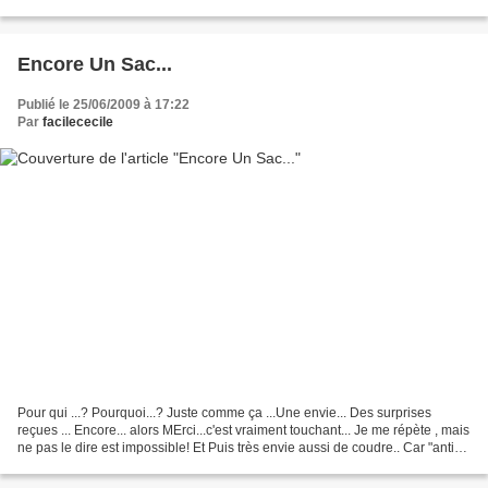
MAtin offert par la NAture...Et...
Encore Un Sac...
Publié le 25/06/2009 à 17:22
Par
facilececile
Pour qui ...? Pourquoi...? Juste comme ça ...Une envie... Des surprises
reçues ... Encore... alors MErci...c'est vraiment touchant... Je me répète , mais
ne pas le dire est impossible! Et Puis très envie aussi de coudre.. Car "anti-
boutiques" que je suis,...