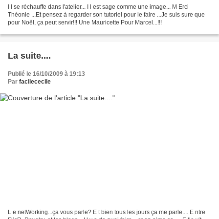
I l se réchauffe dans l'atelier... I l est sage comme une image... M Erci
Théonie ...Et pensez à regarder son tutoriel pour le faire ...Je suis sure que
pour Noël, ça peut servir!!! Une Mauricette Pour Marcel...!!!
La suite....
Publié le 16/10/2009 à 19:13
Par
facilececile
L e netWorking...ça vous parle? E t bien tous les jours ça me parle.... E ntre