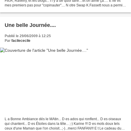
FlicR, Ravelry, et les blogs... I l y a de quoi faire....et on aime ça..... E lle vit
mes premiers pas pour "copinauter".... N otre Swap K.Fassett nous a permis
de mieux nous...
Une belle Journée....
Publié le 29/06/2009 à 12:25
Par
facilececile
L a Bonne Ambiance dés le MAtin... D es ados qui ronflent... D es oiseaux
qui chantent... D es Étoiles dans la tête... ;-) Karine !!! D es mots doux tels
ceux d'une Maman que l'on choisit...;-)...merci FANFAN!!! E t Le cadeau du