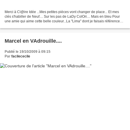
Merci à Cl@ire Idée ...Mes petites pièces vont changer de place... Et mes
clés s'habiller de Neuf.... Sur les pas de LaDy ColOri.... Mais en bleu Pour
une amie qui aime cette belle couleur...La "Lima" dont je faisais référence
dans ce post, vient de chez...
Marcel en VAdrouille....
Publié le 19/10/2009 à 09:15
Par
facilececile