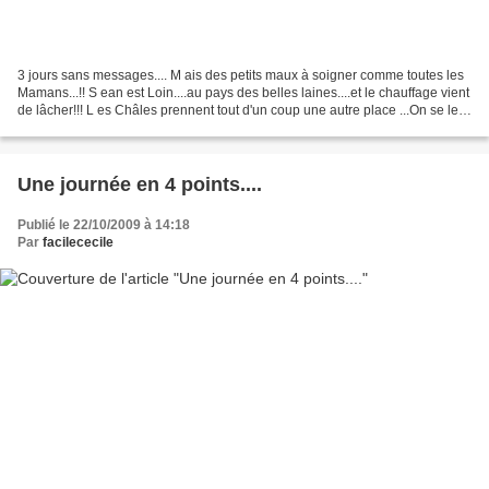
3 jours sans messages.... M ais des petits maux à soigner comme toutes les
Mamans...!! S ean est Loin....au pays des belles laines....et le chauffage vient
de lâcher!!! L es Châles prennent tout d'un coup une autre place ...On se les
met autour du cou...
Une journée en 4 points....
Publié le 22/10/2009 à 14:18
Par
facilececile