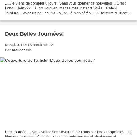
.... J e Viens de compter 6 jours...Sans vous donner de nouvelles ... C 'est
Long...Hein???!!! A lors voici en Images mes instants Volés... Café &
Teinture.... Avec un peu de BlaBla Etc....à mes côtés...;-)!!! Teinture & Tricot....
Avec un Traveling Woman...
Deux Belles Journées!
Publié le 16/11/2009 à 10:32
Par
facilececile
Une Journée .... Vous vouliez en savoir un peu plus sur les scrappeuses ...Et
bien nous sommes 9 patcheuses et depuis peu aussi tricoteuses et