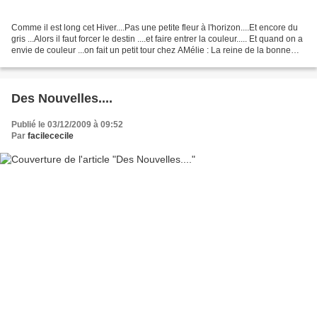
Comme il est long cet Hiver....Pas une petite fleur à l'horizon....Et encore du
gris ...Alors il faut forcer le destin ....et faire entrer la couleur..... Et quand on a
envie de couleur ...on fait un petit tour chez AMélie : La reine de la bonne
humeur!!Et...
Des Nouvelles....
Publié le 03/12/2009 à 09:52
Par
facilececile