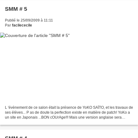
SMM # 5
Publié le 25/09/2009 à 11:11
Par
facilececile
L 'évènement de ce salon était la présence de YoKO SAÏTO, et les travaux de
ses élèves... P as de doute la perfection existe en matière de patch! YoKo a
un site en Japonais ...BON cOUrAge!!! Mais une version anglaise sera
bientôt on Line! N ous sommes...