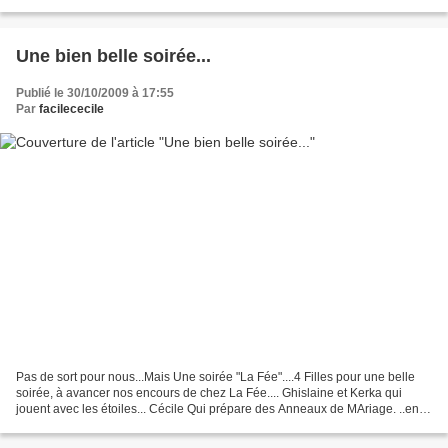
copines aussi , car aujourd'hui...
Une bien belle soirée...
Publié le 30/10/2009 à 17:55
Par
facilececile
Pas de sort pour nous...Mais Une soirée "La Fée"....4 Filles pour une belle
soirée, à avancer nos encours de chez La Fée.... Ghislaine et Kerka qui
jouent avec les étoiles... Cécile Qui prépare des Anneaux de MAriage. ..en
pensant à sa fille....Et Véro...