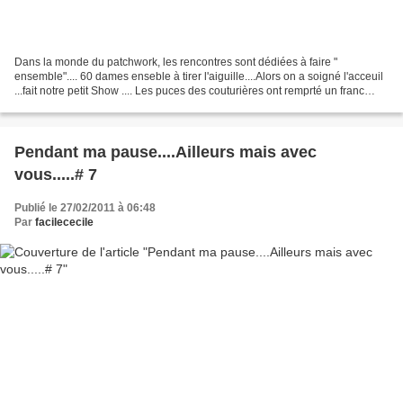
Dans la monde du patchwork, les rencontres sont dédiées à faire "
ensemble".... 60 dames enseble à tirer l'aiguille....Alors on a soigné l'acceuil
...fait notre petit Show .... Les puces des couturières ont remprté un franc
succès.... et notre nappe de...
Pendant ma pause....Ailleurs mais avec
vous.....# 7
Publié le 27/02/2011 à 06:48
Par
facilececile