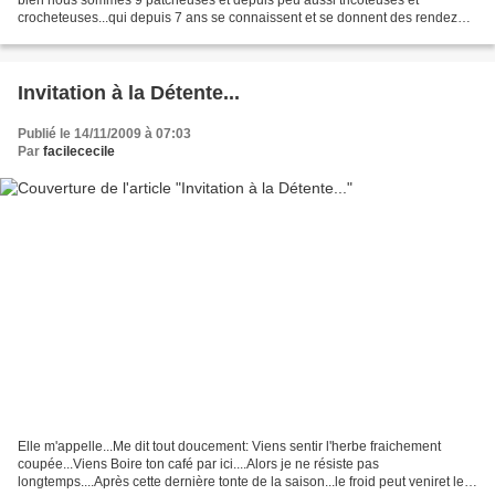
crocheteuses...qui depuis 7 ans se connaissent et se donnent des rendez
vous !!Notre spécialité le "Scrap" en...
Invitation à la Détente...
Publié le 14/11/2009 à 07:03
Par
facilececile
Elle m'appelle...Me dit tout doucement: Viens sentir l'herbe fraichement
coupée...Viens Boire ton café par ici....Alors je ne résiste pas
longtemps....Après cette dernière tonte de la saison...le froid peut veniret les