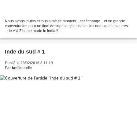
Nous avons toutes et tous aimé ce moment ...cet échange .. et en grande
concentration pour un final de suprises plus belles les unes que les autres
...de A à Z home made in India !!
***********************************************************************************
*************...
Inde du sud # 1
Publié le 28/02/2016 à 11:19
Par
facilececile