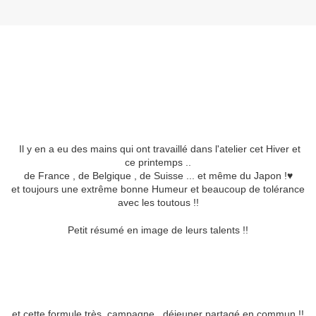
Il y en a eu des mains qui ont travaillé dans l'atelier cet Hiver et
ce printemps ..
de France , de Belgique , de Suisse ... et même du Japon !♥
et toujours une extrême bonne Humeur et beaucoup de tolérance
avec les toutous !!
Petit résumé en image de leurs talents !!
et cette formule très campagne , déjeuner partagé en commun !!