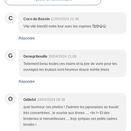
C
Coco du Bassin
21/04/2024 21:48
Vite vite bientôt notre tour avec les copines 🥰😍😁😉
Répondre
G
Genegribouille
20/04/2024 21:06
Tellement beau toutes ces mains et la joie de vivre pour tes
ouvrages les toutous sont heureux douce soirée bises
Répondre
O
Odile54
19/04/2024 09:36
quel bonheur ces photos ! J'admire les japonaises au travail :
très concentrées , le sourire aux lèvres .... <br /> Et des
broderies si merveilleuses......trop sympas ces petits cadres
brodés !