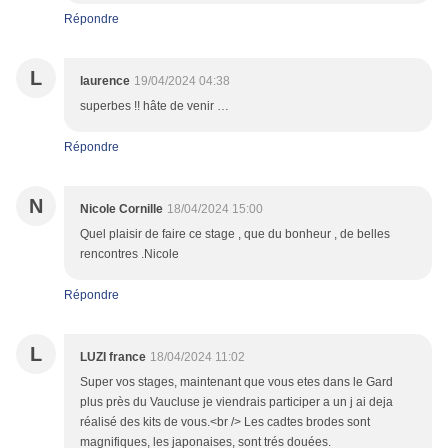
Répondre
L
laurence
19/04/2024 04:38
superbes !! hâte de venir …
Répondre
N
Nicole Cornille
18/04/2024 15:00
Quel plaisir de faire ce stage , que du bonheur , de belles
rencontres .Nicole
Répondre
L
LUZI france
18/04/2024 11:02
Super vos stages, maintenant que vous etes dans le Gard
plus près du Vaucluse je viendrais participer a un j ai deja
réalisé des kits de vous.<br /> Les cadtes brodes sont
magnifiques, les japonaises, sont trés douées.