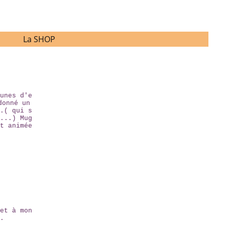
La SHOP
unes d'e
donné un
.( qui s
...) Mug
t animée
et à mon
.