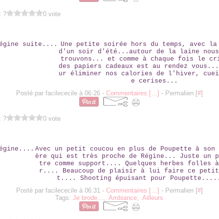
z ?
0 vote
CHEZ RÉGINE SUITE....
Une petite soirée hors du temps, avec la
d'un soir d'été...autour de la laine nous
trouvons... et comme à chaque fois le cr
des papiers cadeaux est au rendez vous...
ur éliminer nos calories de l'hiver, cuei
e cerises...
Posté par facilececile à 06:26 -
Commentaires [
…
]
- Permalien [
#
]
z ?
0 vote
POUR RÉGINE....
Avec un petit coucou en plus de Poupette à son 
ère qui est très proche de Régine... Juste un p
tre comme support.... Quelques herbes folles à
r.... Beaucoup de plaisir à lui faire ce petit
t.... Shooting épuisant pour Poupette....
Posté par facilececile à 06:31 -
Commentaires [
…
]
- Permalien [
#
]
Tags:
Je brode...
,
Ambiance
,
Ailleurs