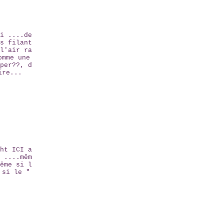
i ....de
s filant
l'air ra
omme une
per??, d
ire...
ht ICI a
 ....mêm
ême si l
 si le "