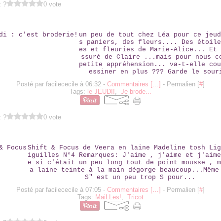
z ?
0 vote
LE JEUDI : C'EST BRODERIE!
un peu de tout chez Léa pour ce jeud
s paniers, des fleurs.... Des étoile
es et fleuries de Marie-Alice... Et 
ssuré de Claire ...mais pour nous c
petite appréhension... va-t-elle cou
essiner en plus ??? Garde le sour
Posté par facilececile à 06:32 -
Commentaires [
…
]
- Permalien [
#
]
Tags:
le JEUDI!
,
Je brode...
z ?
0 vote
SHIFT & FOCUS
Shift & Focus de Veera en laine Madeline tosh Lig
iguilles N°4 Remarques: J'aime , j'aime et j'aime
e si c'était un peu long tout de point mousse , m
a laine teinte à la main dégorge beaucoup...Même
S" est un peu trop S pour...
Posté par facilececile à 07:05 -
Commentaires [
…
]
- Permalien [
#
]
Tags:
MaiLLes!
,
Tricot