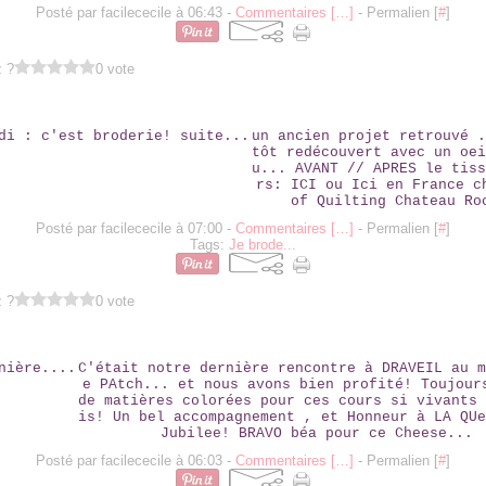
Posté par facilececile à 06:43 -
Commentaires [
…
]
- Permalien [
#
]
z ?
0 vote
LE JEUDI : C'EST BRODERIE! SUITE...
un ancien projet retrouvé .
tôt redécouvert avec un oei
u... AVANT // APRES le tiss
rs: ICI ou Ici en France c
of Quilting Chateau Ro
Posté par facilececile à 07:00 -
Commentaires [
…
]
- Permalien [
#
]
Tags:
Je brode...
z ?
0 vote
LA DERNIÈRE....
C'était notre dernière rencontre à DRAVEIL au m
e PAtch... et nous avons bien profité! Toujour
de matières colorées pour ces cours si vivants 
is! Un bel accompagnement , et Honneur à LA QUe
Jubilee! BRAVO béa pour ce Cheese...
Posté par facilececile à 06:03 -
Commentaires [
…
]
- Permalien [
#
]