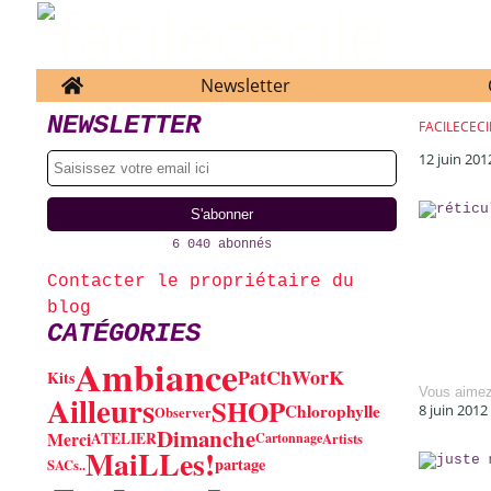
Home
Newsletter
NEWSLETTER
FACILECECI
12 juin 201
6 040 abonnés
Contacter le propriétaire du
blog
CATÉGORIES
Ambiance
PatChWorK
Kits
Vous aime
Ailleurs
SHOP
Chlorophylle
8 juin 2012
Observer
Dimanche
Merci
ATELIER
Cartonnage
Artists
MaiLLes!
partage
SACs..