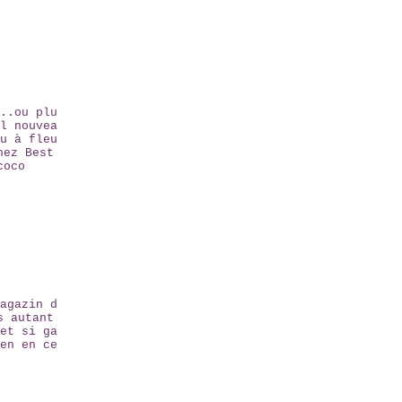
..ou plu
l nouvea
u à fleu
hez Best
coco
agazin d
s autant
et si ga
en en ce