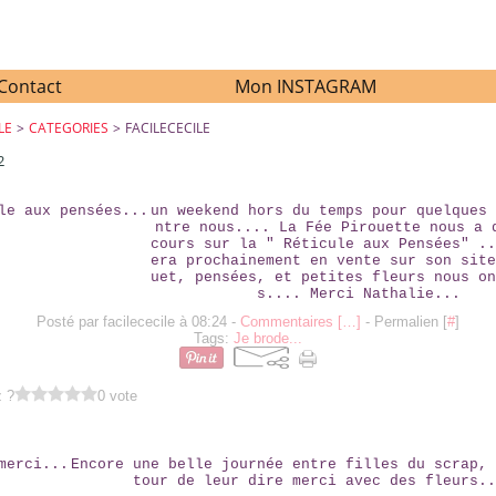
Contact
Mon INSTAGRAM
LE
>
CATEGORIES
>
FACILECECILE
2
RÉTICULE AUX PENSÉES...
un weekend hors du temps pour quelques 
ntre nous.... La Fée Pirouette nous a 
cours sur la " Réticule aux Pensées" ..
era prochainement en vente sur son site
uet, pensées, et petites fleurs nous on
s.... Merci Nathalie...
Posté par facilececile à 08:24 -
Commentaires [
…
]
- Permalien [
#
]
Tags:
Je brode...
z ?
0 vote
JUSTE MERCI...
Encore une belle journée entre filles du scrap, 
tour de leur dire merci avec des fleurs..