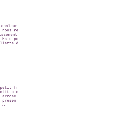
 chaleur
 nous re
issement
 Mais po
llette d
petit fr
etit cin
 arrose
 présen
...