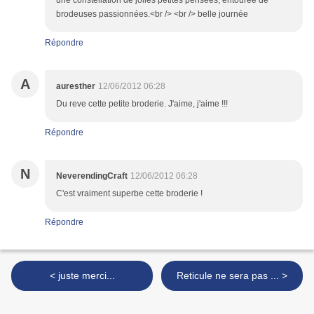
une constellation de jolies petites pensées, entourée de
brodeuses passionnées.<br /> <br /> belle journée
Répondre
A
auresther
12/06/2012 06:28
Du reve cette petite broderie. J'aime, j'aime !!!
Répondre
N
NeverendingCraft
12/06/2012 06:28
C'est vraiment superbe cette broderie !
Répondre
< juste merci...
Reticule ne sera pas ... >