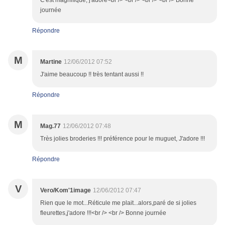
C'est magnifique, j'adore<br /> <br /> <br /> <br /> Bonne
journée
Répondre
M
Martine
12/06/2012 07:52
J'aime beaucoup !! très tentant aussi !!
Répondre
M
Mag.77
12/06/2012 07:48
Très jolies broderies !!! préférence pour le muguet, J'adore !!!
Répondre
V
Vero/Kom'1image
12/06/2012 07:47
Rien que le mot...Réticule me plait...alors,paré de si jolies
fleurettes,j'adore !!!<br /> <br /> Bonne journée