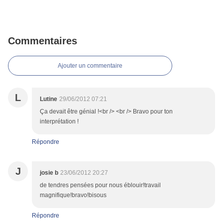
Commentaires
Ajouter un commentaire
L
Lutine
29/06/2012 07:21
Ça devait être génial !<br /> <br /> Bravo pour ton
interprétation !
Répondre
J
josie b
23/06/2012 20:27
de tendres pensées pour nous éblouir!travail
magnifique!bravo!bisous
Répondre