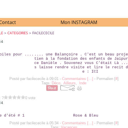
Contact
Mon INSTAGRAM
LE
>
CATEGORIES
>
FACILECECILE
14
DES ÉTOILES POUR ....
.... une Balançoire . C'est un beau proje
tien à la fondation des enfants de Jaipur
ce Danièle . Souvenez vous C'était Là ...
s laisse rendre visite et lire le recit d
e : ICI
Posté par facilececile à 09:01 -
Commentaires [
…
]
- Permalien [
#
]
Tags:
Déco
,
Ailleurs
,
Inde
z ?
0 vote
14
CAPTURE D'ÉTÉ # 1
Rose & Bleu
Posté par facilececile à 05:34 -
Commentaires [
…
]
- Permalien [
#
]
Tags:
Vacances