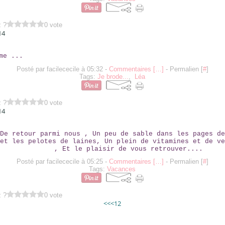
z ?
0 vote
14
LE 11ÈME ...
Posté par facilececile à 05:32 -
Commentaires [
…
]
- Permalien [
#
]
Tags:
Je brode...
,
Léa
z ?
0 vote
14
HELLO!
De retour parmi nous , Un peu de sable dans les pages de
et les pelotes de laines, Un plein de vitamines et de ve
, Et le plaisir de vous retrouver....
Posté par facilececile à 05:25 -
Commentaires [
…
]
- Permalien [
#
]
Tags:
Vacances
z ?
0 vote
<<
<
1
2