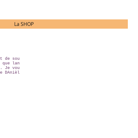
La SHOP
t de sou
 que lan
. Je vou
e DAnièl