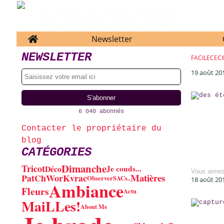
Home
Newsletter
NEWSLETTER
FACILECECI
19 août 20
6 040 abonnés
Contacter le propriétaire du
blog
CATÉGORIES
Dimanche
Tricot
Déco
Je couds...
Vous aime
Matières
PatChWorK
vrac
Observer
SACs..
18 août 20
Ambiance
Fleurs
Actu
MaiLLes!
About Me