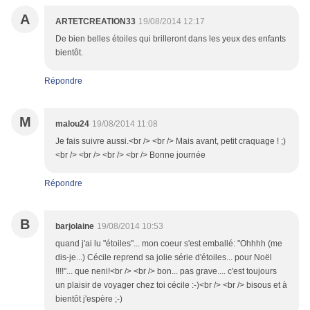
A
ARTETCREATION33
19/08/2014 12:17
De bien belles étoiles qui brilleront dans les yeux des enfants
bientôt.
Répondre
M
malou24
19/08/2014 11:08
Je fais suivre aussi.<br /> <br /> Mais avant, petit craquage ! ;)
<br /> <br /> <br /> <br /> Bonne journée
Répondre
B
barjolaine
19/08/2014 10:53
quand j'ai lu "étoiles"... mon coeur s'est emballé: "Ohhhh (me
dis-je...) Cécile reprend sa jolie série d'étoiles... pour Noël
!!!!"... que neni!<br /> <br /> bon... pas grave.... c'est toujours
un plaisir de voyager chez toi cécile :-)<br /> <br /> bisous et à
bientôt j'espère ;-)