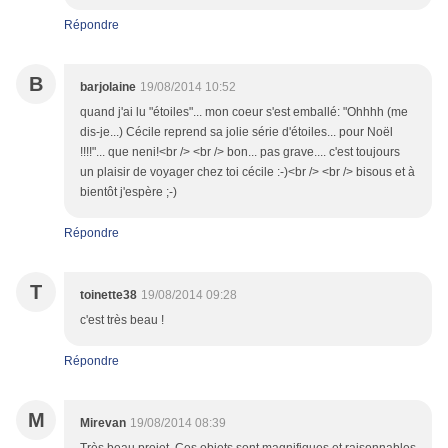
Répondre
B
barjolaine
19/08/2014 10:52
quand j'ai lu "étoiles"... mon coeur s'est emballé: "Ohhhh (me
dis-je...) Cécile reprend sa jolie série d'étoiles... pour Noël
!!!!"... que neni!<br /> <br /> bon... pas grave.... c'est toujours
un plaisir de voyager chez toi cécile :-)<br /> <br /> bisous et à
bientôt j'espère ;-)
Répondre
T
toinette38
19/08/2014 09:28
c'est très beau !
Répondre
M
Mirevan
19/08/2014 08:39