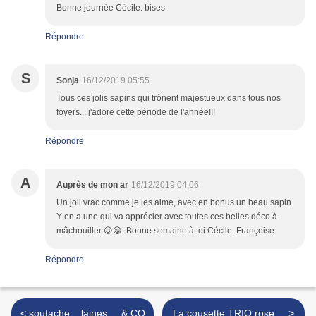
Bonne journée Cécile. bises
Répondre
S
Sonja
16/12/2019 05:55
Tous ces jolis sapins qui trônent majestueux dans tous nos
foyers... j'adore cette période de l'année!!!
Répondre
A
Auprès de mon ar
16/12/2019 04:06
Un joli vrac comme je les aime, avec en bonus un beau sapin.
Y en a une qui va apprécier avec toutes ces belles déco à
mâchouiller 😉😁. Bonne semaine à toi Cécile. Françoise
Répondre
< soutache ...laines ....& CO
La cousette TRIO rose ... >