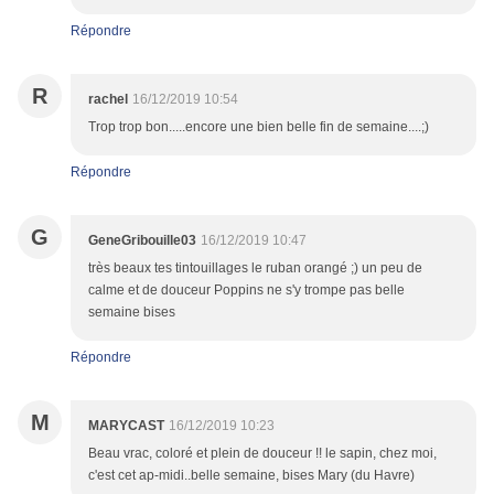
Répondre
R
rachel
16/12/2019 10:54
Trop trop bon.....encore une bien belle fin de semaine....;)
Répondre
G
GeneGribouille03
16/12/2019 10:47
très beaux tes tintouillages le ruban orangé ;) un peu de
calme et de douceur Poppins ne s'y trompe pas belle
semaine bises
Répondre
M
MARYCAST
16/12/2019 10:23
Beau vrac, coloré et plein de douceur !! le sapin, chez moi,
c'est cet ap-midi..belle semaine, bises Mary (du Havre)