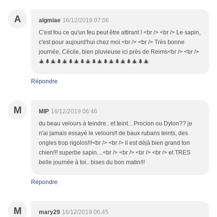
A
algmiae
16/12/2019 07:06
C'est fou ce qu'un feu peut être attirant ! <br /> <br /> Le sapin,
c'est pour aujourd'hui chez moi.<br /> <br /> Très bonne
journée, Cécile, bien pluvieuse ici près de Reims<br /> <br />
🎄🌲🎄🌲🎄🌲🎄🌲🎄🌲🎄🌲🎄🌲🎄🌲🎄🌲🎄
Répondre
M
MIP
16/12/2019 06:46
du beau velours à teindre.. et teint... Procion ou Dylon?? je
n'ai jamais essayé le velours!! de baux rubans teints, des
ongles trop rigolos!!!<br /> <br /> il est déjà bien grand ton
chien!!! superbe sapin....<br /> <br /> <br /> <br /> et TRES
belle journée à toi.. bises du bon matin!!!
Répondre
M
mary29
16/12/2019 06:45