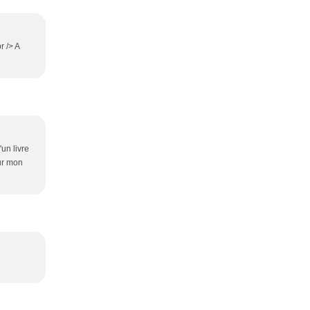
r /> A
'un livre
sur mon