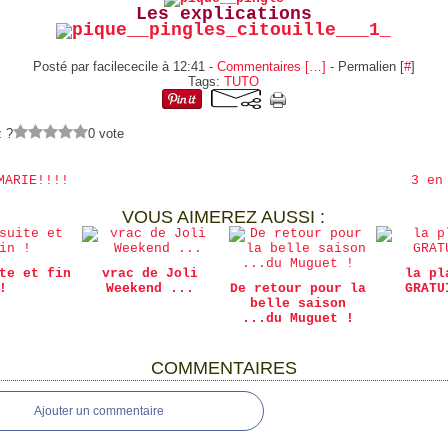
Les explications
Posté par facilececile à 12:41 -
Commentaires [
…
]
- Permalien [
#
]
Tags:
TUTO
z ?
0 vote
MARIE!!!!
3 en
VOUS AIMEREZ AUSSI :
te et fin
vrac de Joli
la pl
!
Weekend ...
De retour pour la
GRATU
belle saison
...du Muguet !
COMMENTAIRES
Ajouter un commentaire