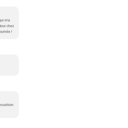
qui m'a
 tour chez
ournée !
pincushion