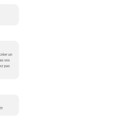
 créer un
pas vos
lez pas
!!