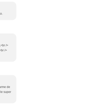
to.
,<br />
<br />
harme de
 le super