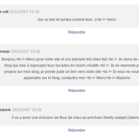
k-roll
26/11/2007 15:18
top ce tuto et sympa comme tout ;-)<br /> merci
Répondre
marjo
19/11/2007 15:32
Bonjour,<br /> Merci pour votre site et vos tutoriels très bien fait.<br /> Je viens de
blog qui vise à regrouper tous les tutos en loisirs créatifs.<br /> Je ne reprends 
propos sur mon blog, je pointe juste un lien vers votre site.<br /> Si vous ne vou
apparaitre sur le blog, contactez-moi.<br /> Merci<br /> Marjorie
Répondre
lulusix
18/11/2007 20:45
il va y avoir une éclosion de fleur de lotus au prochain liberty sawpp! j'adore!
Répondre