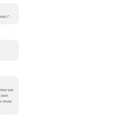
éri !"...
érieur par
s bien
te chose