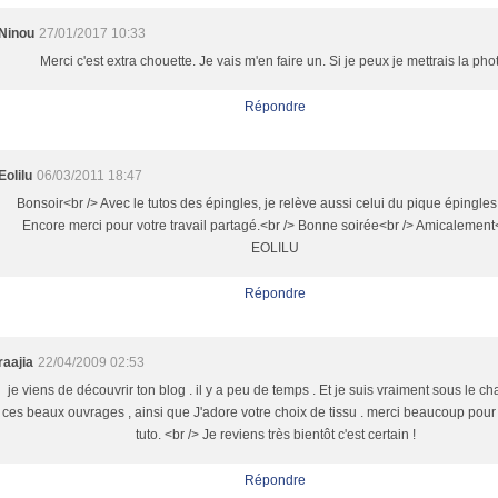
Ninou
27/01/2017 10:33
Merci c'est extra chouette. Je vais m'en faire un. Si je peux je mettrais la pho
Répondre
Eolilu
06/03/2011 18:47
Bonsoir<br /> Avec le tutos des épingles, je relève aussi celui du pique épingles
Encore merci pour votre travail partagé.<br /> Bonne soirée<br /> Amicalement
EOLILU
Répondre
raajia
22/04/2009 02:53
je viens de découvrir ton blog . il y a peu de temps . Et je suis vraiment sous le c
ces beaux ouvrages , ainsi que J'adore votre choix de tissu . merci beaucoup pour
tuto. <br /> Je reviens très bientôt c'est certain !
Répondre