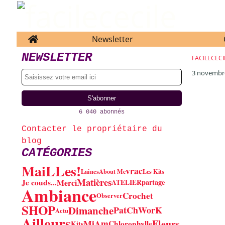
Home
Newsletter
NEWSLETTER
FACILECECI
3 novembr
6 040 abonnés
Contacter le propriétaire du
blog
CATÉGORIES
MaiLLes!
vrac
Laines
About Me
Les Kits
Matières
Je couds...
Merci
partage
ATELIER
Ambiance
Crochet
Observer
SHOP
Dimanche
PatChWorK
Actu
Ailleurs
Fleurs
MiAm
Chlorophylle
Kits