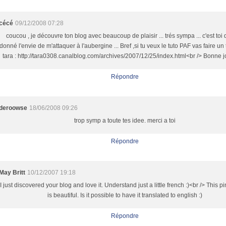
cécé
09/12/2008 07:28
coucou , je découvre ton blog avec beaucoup de plaisir ... trés sympa ... c'est toi 
donné l'envie de m'attaquer à l'aubergine ... Bref ,si tu veux le tuto PAF vas faire un
tara : http://tara0308.canalblog.com/archives/2007/12/25/index.html<br /> Bonne j
Répondre
deroowse
18/06/2008 09:26
trop symp a toute tes idee. merci a toi
Répondre
May Britt
10/12/2007 19:18
I just discovered your blog and love it. Understand just a little french :)<br /> This 
is beautiful. Is it possible to have it translated to english :)
Répondre