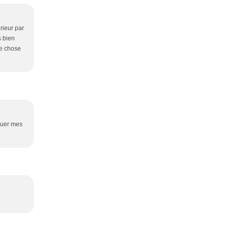
érieur par
s bien
te chose
iquer mes