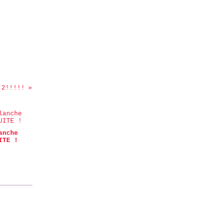
 2!!!!!
anche
ITE !