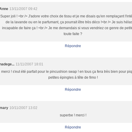
Anne
13/11/2007 09:42
Super joli ! <br /> J'adore votre choix de tissu et je me disais qu'en remplaçant l'int
de la lavande ou en le parfumant, ça pourrait être très déco !<br /> Je suis héla
incapable de faire ça ! <br /> Je me demandais si vous vendriez ce genre de peti
toute faite ?
Répondre
nadege...
11/11/2007 18:01
merci ! s'eut été parfait pour le pincushion swap ! en tous ça fera très bien pour p
petites épingles à tête de fimo !
Répondre
mary
10/11/2007 13:02
superbe ! merci !
Répondre