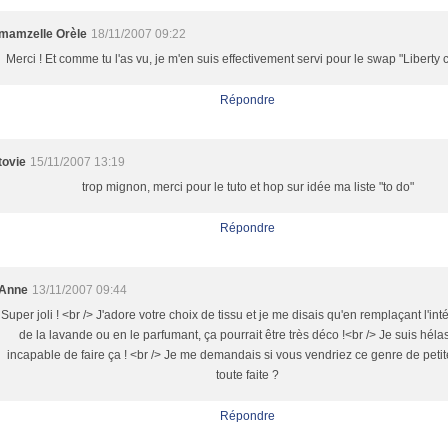
mamzelle Orèle
18/11/2007 09:22
Merci ! Et comme tu l'as vu, je m'en suis effectivement servi pour le swap "Liberty ch
Répondre
tovie
15/11/2007 13:19
trop mignon, merci pour le tuto et hop sur idée ma liste "to do"
Répondre
Anne
13/11/2007 09:44
Super joli ! <br /> J'adore votre choix de tissu et je me disais qu'en remplaçant l'int
de la lavande ou en le parfumant, ça pourrait être très déco !<br /> Je suis héla
incapable de faire ça ! <br /> Je me demandais si vous vendriez ce genre de peti
toute faite ?
Répondre