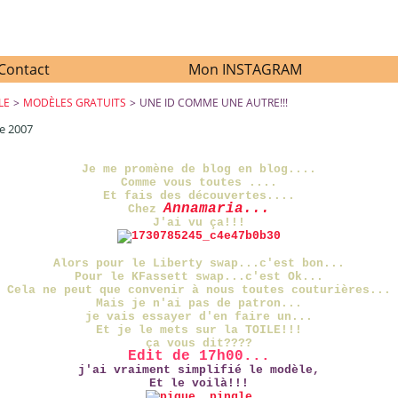
Contact
Mon INSTAGRAM
LE
>
MODÈLES GRATUITS
>
UNE ID COMME UNE AUTRE!!!
e 2007
UNE ID COMME UNE AUTRE!!!
Je me promène de blog en blog....
Comme vous toutes ....
Et fais des découvertes....
Annamaria...
Chez
J'ai vu ça!!!
Alors pour le Liberty swap...c'est bon...
Pour le KFassett swap...c'est Ok...
Cela ne peut que convenir à nous toutes couturières...
Mais je n'ai pas de patron...
je vais essayer d'en faire un...
Et je le mets sur la TOILE!!!
ça vous dit????
Edit de 17h00...
j'ai vraiment simplifié le modèle,
Et le voilà!!!