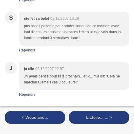
Répondre
S
stef et sa belet
03/12/2007 16:29
pas assez patiente pour broder surtout en ce moment avec
tant d'encours dans mes besaces ! et en plus je vais dans la
famille pendant 3 semaines donc !
Répondre
J
jo-elle
02/12/2007 22:57
J'y avais pensé pour l'été prochain... et P.... m'a dit: "Cela ne
marchera jamais ces 3 couleurs!"
Répondre
< Woodland...
L'Etoile....... >