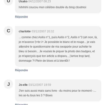
U
Usako
04/12/2007 08:23
hihihihi coucou mon célébre double du blog ctoutmoi
Répondre
C
charlotte
03/12/2007 20:32
... comme chez Asilis n°1, puis Asilis n°2, Asilis n°3 (ah non, là,
je m'avance !)<br /> Je possède le blanc et le rouge... je vais
attendre le questionnaire de ma swappée pour acheter le
bleu si besoin... Je voulais te piquer ta photo des badges, et
je m'aperçois que ton article a disparu... j'arrive trop tard,
dommage ?! Plein de bises et à bientôt !
Répondre
J
Jo-elle
03/12/2007 19:59
J'en suis aussi mais sans livre - du moins pour le moment -....
les as-tu tous les 3 ? Bises