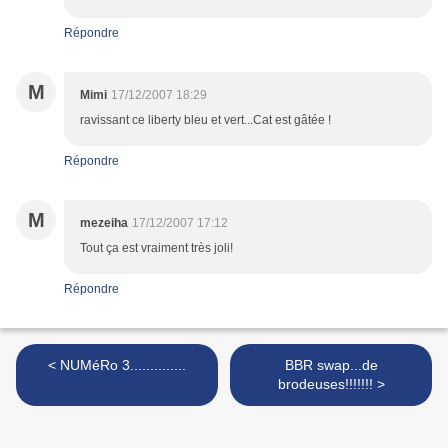
Répondre
M
Mimi
17/12/2007 18:29
ravissant ce liberty bleu et vert...Cat est gâtée !
Répondre
M
mezeiha
17/12/2007 17:12
Tout ça est vraiment très joli!
Répondre
< NUMéRo 3..............
BBR swap...de
brodeuses!!!!!!! >