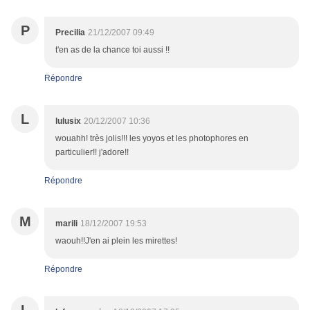
P
Precilia
21/12/2007 09:49
t'en as de la chance toi aussi !!
Répondre
L
lulusix
20/12/2007 10:36
wouahh! très jolis!!! les yoyos et les photophores en
particulier!! j'adore!!
Répondre
M
marili
18/12/2007 19:53
waouh!!J'en ai plein les mirettes!
Répondre