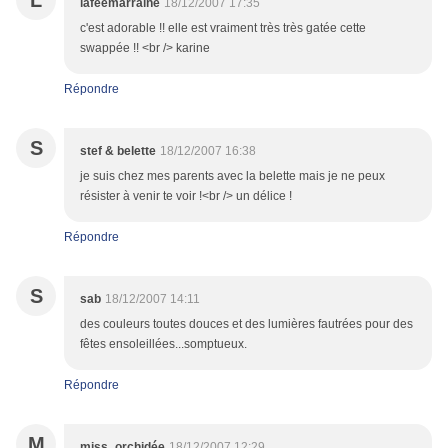
L
lafeemarraine
18/12/2007 17:35
c'est adorable !! elle est vraiment très très gatée cette
swappée !! <br /> karine
Répondre
S
stef & belette
18/12/2007 16:38
je suis chez mes parents avec la belette mais je ne peux
résister à venir te voir !<br /> un délice !
Répondre
S
sab
18/12/2007 14:11
des couleurs toutes douces et des lumières fautrées pour des
fêtes ensoleillées...somptueux.
Répondre
M
miss_orchidée
18/12/2007 12:29