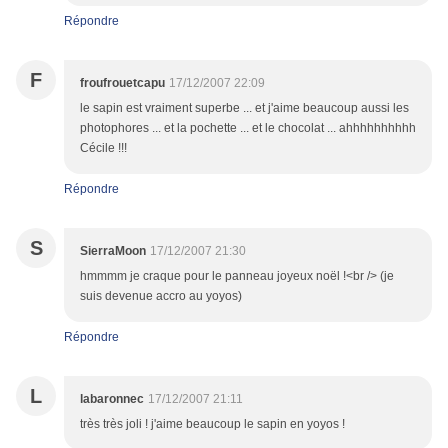
Répondre
F
froufrouetcapu
17/12/2007 22:09
le sapin est vraiment superbe ... et j'aime beaucoup aussi les
photophores ... et la pochette ... et le chocolat ... ahhhhhhhhhh
Cécile !!!
Répondre
S
SierraMoon
17/12/2007 21:30
hmmmm je craque pour le panneau joyeux noël !<br /> (je
suis devenue accro au yoyos)
Répondre
L
labaronnec
17/12/2007 21:11
très très joli ! j'aime beaucoup le sapin en yoyos !