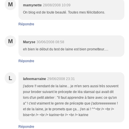
M
mamynette
28/08/2008 10:09
On blog est de toute beauté. Toutes mes félicitations.
Répondre
M
Maryse
30/06/2008 08:58
eh bien le début du test de laine est bien prometteur.....
Répondre
L
lafeemarraine
29/06/2008 23:31
j'adore !! vendant de la laine... je m'en sers aussi très souvent
pour broder suivant le précepte de léa stansal qui avait dit
lors d'un petit atelier : "il faut apprendre à faire avec ce qu'on
a" ! c'est vraiment le genre de précepte que j'adoreeeeeeee !
et de la laine, je te promets que ça... j'en ai ! ^^<br /> <br />
bise<br /> <br /> karine<br /> <br /> karine
Répondre