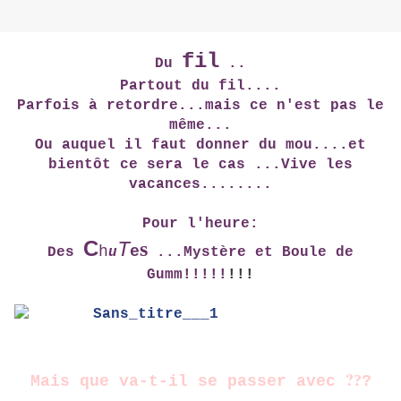
fil
Du
..
Partout du fil....
Parfois à retordre...mais ce n'est pas le
même...
Ou auquel il faut donner du mou....et
bientôt ce sera le cas ...Vive les
vacances........
Pour l'heure:
C
s
T
h
e
Des
u
...Mystère et Boule de
Gumm!!!!!
!!!
?
?
?
Mais que va-t-il se passer avec