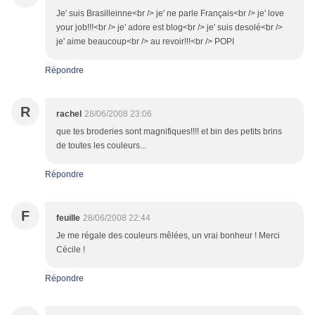
Je' suis Brasilleinne<br /> je' ne parle Français<br /> je' love
your job!!!<br /> je' adore est blog<br /> je' suis desolé<br />
je' aime beaucoup<br /> au revoir!!!<br /> POPI
Répondre
R
rachel
28/06/2008 23:06
que tes broderies sont magnifiques!!!! et bin des petits brins
de toutes les couleurs...
Répondre
F
feuille
28/06/2008 22:44
Je me régale des couleurs mêlées, un vrai bonheur ! Merci
Cécile !
Répondre