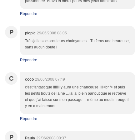
passionnée. Bravo et merci pours mes yeux admiratifs
Répondre
P
picpic
29/06/2008 08:05
Très jolies ces couleurs chatoyantes... Tu feras une heureuse,
sans aucun doute !
Répondre
C
coco
29/06/2008 07:49
c'est fantastique !!!!!il y aura une chanceuse !!!!<br /> et puis
les petits bouts de laine ...j'ai ai plein partout que je retrouve
et que j'ai laissé sur mon passage ... même au moulin rouge il
y en a maintenant ...
Répondre
P
Paula
29/06/2008 00:37