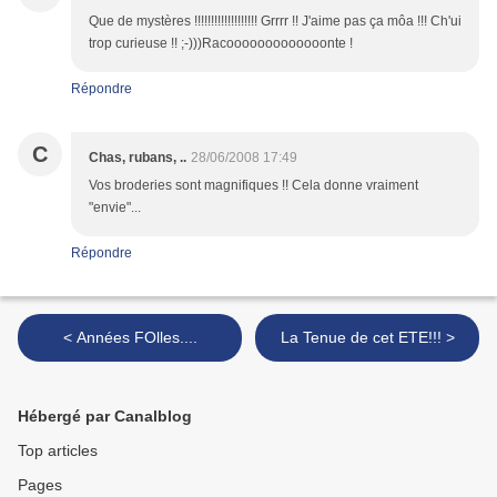
Que de mystères !!!!!!!!!!!!!!!!!!! Grrrr !! J'aime pas ça môa !!! Ch'ui
trop curieuse !! ;-)))Racooooooooooooonte !
Répondre
C
Chas, rubans, ..
28/06/2008 17:49
Vos broderies sont magnifiques !! Cela donne vraiment
"envie"...
Répondre
< Années FOlles....
La Tenue de cet ETE!!! >
Hébergé par Canalblog
Top articles
Pages