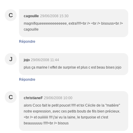
C
cagouille
29/06/2008 15:30
magnifiqueeeeeeeeeeeee, extra!!!!!<br /> <br /> bisouss<br />
cagouille
Répondre
J
jojo
29/06/2008 11:44
plus ça marine l effet de surprise et plus c est beau bises jojo
Répondre
C
christianeF
29/06/2008 10:00
alors Coco fait le petit poucet !!!!! et toi Cécile de la "matière"
notre expression, avec ces petits bouts de fils bien précieux.
<br /> et ouiiiiiii !!!! j'ai vu la laine, le turquoise et c'est
beauuuuuu !!!!!<br /> bisous