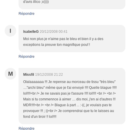
d'avis illico ;o))))
Répondre
I
IsabelleG
20/12/2008 00:41
Moi non plus je n'aime pas le bleu et bien il y a des
exceptions la preuve ton magnifique pouf !
Répondre
M
Missfil
19/12/2008 21:22
Olalaaaaaaa !!! Je repense au morceau de tissu "très bleu"
...."archi bleu" même que je t'ai envoyé !!!! Quelle blague !!!!!
lol!!!!<br /> Je ne savais pas je t'assure !!!! lol!!!! <br /> <br />
Mais si tu commennce à aimer .... dis moi, j'en ai d'autres !!!
MDR!!!!<br /> <br /> Blague à part ... :-((, je voulais pas te
provoquer !!! ;-))<br /> Je comprendrai que tu le laisses au
fond d'un tiroir !! lol!!!!
Répondre