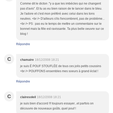
Comme dit le dicton :"y a que les imbécles qui ne changent
pas d'avis". Et tu as eu bien raison de te lancer dans le bleu.
Je l'adore et c'est mon préféré avec celui dans les tons
neutres. <br /> D'ailleurs s'ils t'encombrent, pas de problème...
<br /> PS : pas eu le temps de mettre un commentaire sur le
bonnet mais ta fille est ravissante. Ta plus belle oeuvre sur ce
blog !
Répondre
C
chamaire
18/12/2008 18:21
je suis É POUF STOUFLÉE de tous ces jolis petits coussins
<br /> POUFFONS ensembles mes soeurs à grand éclat !
Répondre
C
clairesoleil
18/12/2008 18:21
je suis bien d'accord !!! toujours essayer...et parfois on
découvre de nouveaux goûts..quel pouf !