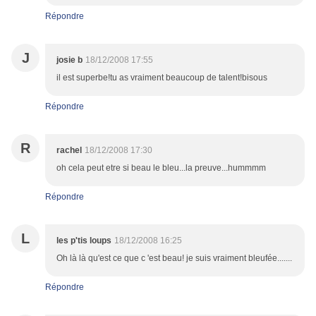
Répondre
J
josie b
18/12/2008 17:55
il est superbe!tu as vraiment beaucoup de talent!bisous
Répondre
R
rachel
18/12/2008 17:30
oh cela peut etre si beau le bleu...la preuve...hummmm
Répondre
L
les p'tis loups
18/12/2008 16:25
Oh là là qu'est ce que c 'est beau! je suis vraiment bleufée.......
Répondre