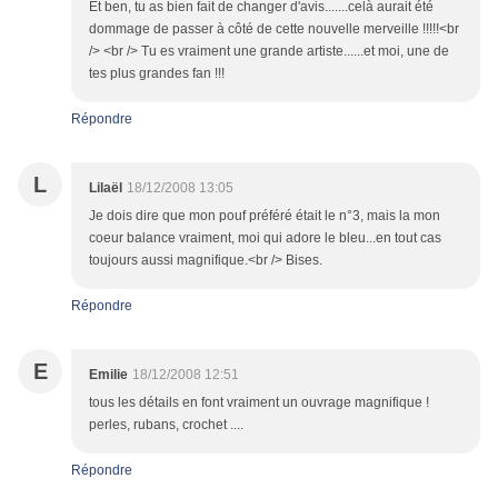
Et ben, tu as bien fait de changer d'avis.......celà aurait été
dommage de passer à côté de cette nouvelle merveille !!!!!<br
/> <br /> Tu es vraiment une grande artiste......et moi, une de
tes plus grandes fan !!!
Répondre
L
Lilaël
18/12/2008 13:05
Je dois dire que mon pouf préféré était le n°3, mais la mon
coeur balance vraiment, moi qui adore le bleu...en tout cas
toujours aussi magnifique.<br /> Bises.
Répondre
E
Emilie
18/12/2008 12:51
tous les détails en font vraiment un ouvrage magnifique !
perles, rubans, crochet ....
Répondre