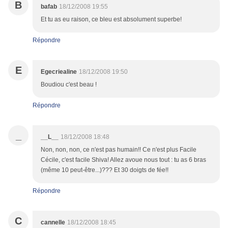
B
bafab
18/12/2008 19:55
Et tu as eu raison, ce bleu est absolument superbe!
Répondre
E
Egecriealine
18/12/2008 19:50
Boudiou c'est beau !
Répondre
_
__L__
18/12/2008 18:48
Non, non, non, ce n'est pas humain!! Ce n'est plus Facile
Cécile, c'est facile Shiva! Allez avoue nous tout : tu as 6 bras
(même 10 peut-être...)??? Et 30 doigts de fée!!
Répondre
C
cannelle
18/12/2008 18:45