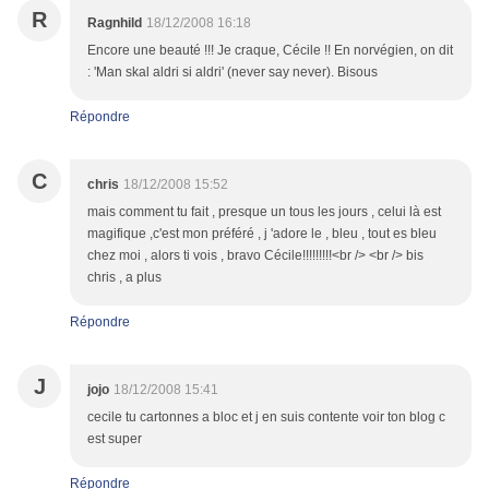
R
Ragnhild
18/12/2008 16:18
Encore une beauté !!! Je craque, Cécile !! En norvégien, on dit
: 'Man skal aldri si aldri' (never say never). Bisous
Répondre
C
chris
18/12/2008 15:52
mais comment tu fait , presque un tous les jours , celui là est
magifique ,c'est mon préféré , j 'adore le , bleu , tout es bleu
chez moi , alors ti vois , bravo Cécile!!!!!!!!!<br /> <br /> bis
chris , a plus
Répondre
J
jojo
18/12/2008 15:41
cecile tu cartonnes a bloc et j en suis contente voir ton blog c
est super
Répondre