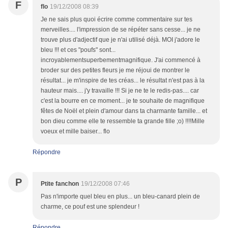
F
flo
19/12/2008 08:39
Je ne sais plus quoi écrire comme commentaire sur tes
merveilles.... l'impression de se répéter sans cesse... je ne
trouve plus d'adjectif que je n'ai utilisé déjà. MOI j'adore le
bleu !!! et ces "poufs" sont...
incroyablementsuperbementmagnifique. J'ai commencé à
broder sur des petites fleurs je me réjoui de montrer le
résultat... je m'inspire de tes créas... le résultat n'est pas à la
hauteur mais.... j'y travaille !!! Si je ne te le redis-pas.... car
c'est la bourre en ce moment... je te souhaite de magnifique
fêtes de Noël et plein d'amour dans ta charmante famille... et
bon dieu comme elle te ressemble ta grande fille ;o) !!!!Mille
voeux et mille baiser... flo
Répondre
P
Ptite fanchon
19/12/2008 07:46
Pas n'importe quel bleu en plus... un bleu-canard plein de
charme, ce pouf est une splendeur !
Répondre