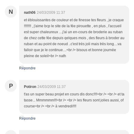
N
nath06
24/03/2009 11:37
et éblouissantes de couleur et de finesse tes fleurs , je craque
!!!!!!!! , j'aime bcp le site de la fée pirouette , en plus , l'accueil
est super chaleureux ....j'ai un en-cours de broderie au ruban
de chez cette fée depuis qelques mois , des fleurs à broder au
ruban et au point de noeud ..c'est très joli mais très long....va
falloir que je le continue....<br /> bisous et bonne journée
pleine de soleil<br /> nath
Répondre
P
Potiron
24/03/2009 11:37
t'as un super beau projet en cours dis donc!!!!<br /> <br /> et ta
tasse... Mmmmmm!!!<br /> <br /> les fleurs sont jolies aussi, of
course<br /> <br /> à vendredi!!!!
Répondre