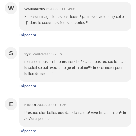
W
Wouimardis
25/03/2009 14:08
Elles sont magnifiques ces fleurs !! j'ai très envie de m'y coller
! j'adore le coeur des fleurs en perles !!
Répondre
S
syla
24/03/2009 22:16
merci de nous en faire profiter!<br /> cela nous réchauffe... car
le soleil se bat avec la neige et la pluie!!!<br /> et merci pour
le lien du tuto !*_*!
Répondre
E
Eilleen
24/03/2009 19:28
Presque plus belles que dans la nature! Vive l'imagination!<br
/> Merci pour le lien.
Répondre