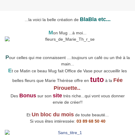
BlaBla etc...
...la voici la belle création de
M
on Mug ...à moi...
P
our celles qui me connaissent ....toujours un café ou un thé à la
main...
E
t ce Matin ce beau Mug fait Office de Vase pour accueillir les
tuto
Fée
belles fleurs que Marie Thérèse offre en
à la
Pirouette..
.
Bonus
site
Des
sur son
très riche...qui vont vous donner
envie de créer!!
Un bloc du mois
Et
de toute beauté...
Si vous êtes intéressée:
03 89 68 50 40