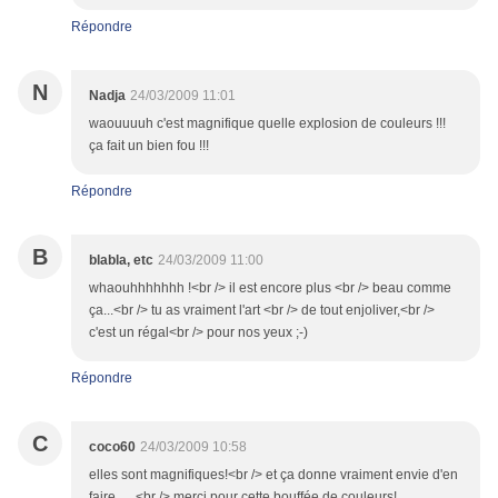
Répondre
N
Nadja
24/03/2009 11:01
waouuuuh c'est magnifique quelle explosion de couleurs !!!
ça fait un bien fou !!!
Répondre
B
blabla, etc
24/03/2009 11:00
whaouhhhhhhh !<br /> il est encore plus <br /> beau comme
ça...<br /> tu as vraiment l'art <br /> de tout enjoliver,<br />
c'est un régal<br /> pour nos yeux ;-)
Répondre
C
coco60
24/03/2009 10:58
elles sont magnifiques!<br /> et ça donne vraiment envie d'en
faire......<br /> merci pour cette bouffée de couleurs!