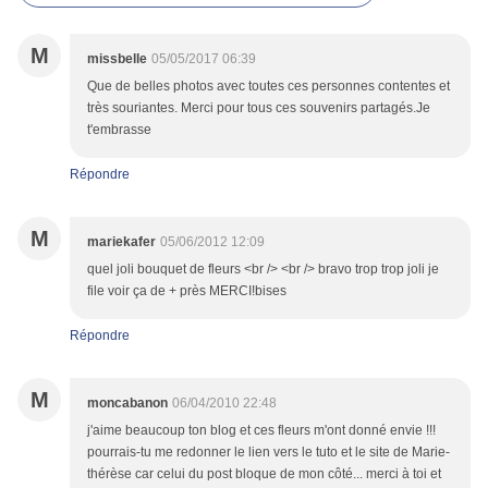
M
missbelle
05/05/2017 06:39
Que de belles photos avec toutes ces personnes contentes et
très souriantes. Merci pour tous ces souvenirs partagés.Je
t'embrasse
Répondre
M
mariekafer
05/06/2012 12:09
quel joli bouquet de fleurs <br /> <br /> bravo trop trop joli je
file voir ça de + près MERCI!bises
Répondre
M
moncabanon
06/04/2010 22:48
j'aime beaucoup ton blog et ces fleurs m'ont donné envie !!!
pourrais-tu me redonner le lien vers le tuto et le site de Marie-
thérèse car celui du post bloque de mon côté... merci à toi et