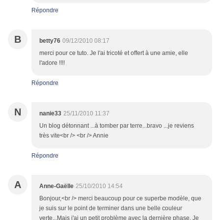
Répondre
B
betty76
09/12/2010 08:17
merci pour ce tuto. Je l'ai tricoté et offert à une amie, elle
l'adore !!!!
Répondre
N
nanie33
25/11/2010 11:37
Un blog détonnant ...à tomber par terre...bravo ...je reviens
très vite<br /> <br /> Annie
Répondre
A
Anne-Gaëlle
25/10/2010 14:54
Bonjour,<br /> merci beaucoup pour ce superbe modèle, que
je suis sur le point de terminer dans une belle couleur
verte...Mais j'ai un petit problème avec la dernière phase. Je