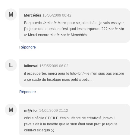
M
Mercédès
15/05/2009 06:42
Bonjour<br /> <br /> Merci pour se jolie châle, je vais essayer,
j'ai juste une question c'est quoi les marqueurs ??? <br /> <br
/> Merci encore.<br /> <br /> Mercédès
Répondre
L
lalineval
15/05/2009 06:02
il est superbe, merci pour le tuto<br /> je n'en suis pas encore
à ce stade du tricotage mais petit à petit....
Répondre
M
m@rilor
14/05/2009 21:12
cécile cécile CECILE, t'es bluffante de créativité, bravo !
j'avais dit à la belette que le sien était mon pref, je rajoute
celui-ci ex equo ;-)