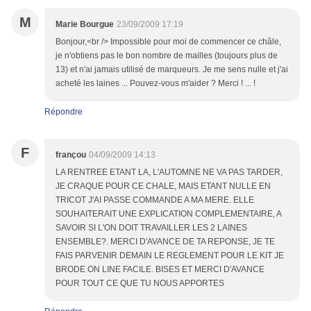
M
Marie Bourgue
23/09/2009 17:19
Bonjour,<br /> Impossible pour moi de commencer ce châle,
je n'obtiens pas le bon nombre de mailles (toujours plus de
13) et n'ai jamais utilisé de marqueurs. Je me sens nulle et j'ai
acheté les laines ... Pouvez-vous m'aider ? Merci ! ... !
Répondre
F
françou
04/09/2009 14:13
LA RENTREE ETANT LA, L'AUTOMNE NE VA PAS TARDER,
JE CRAQUE POUR CE CHALE, MAIS ETANT NULLE EN
TRICOT J'AI PASSE COMMANDE A MA MERE. ELLE
SOUHAITERAIT UNE EXPLICATION COMPLEMENTAIRE, A
SAVOIR SI L'ON DOIT TRAVAILLER LES 2 LAINES
ENSEMBLE?. MERCI D'AVANCE DE TA REPONSE, JE TE
FAIS PARVENIR DEMAIN LE REGLEMENT POUR LE KIT JE
BRODE ON LINE FACILE. BISES ET MERCI D'AVANCE
POUR TOUT CE QUE TU NOUS APPORTES