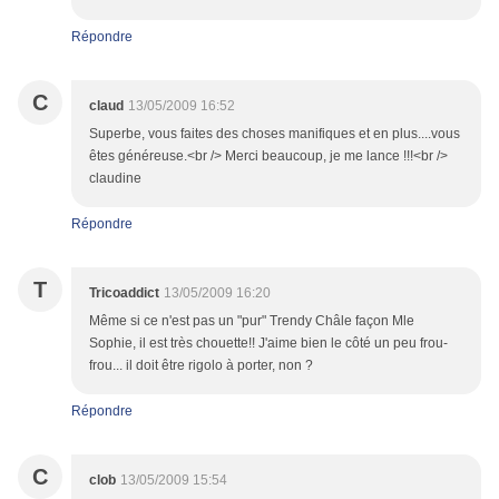
Répondre
C
claud
13/05/2009 16:52
Superbe, vous faites des choses manifiques et en plus....vous
êtes généreuse.<br /> Merci beaucoup, je me lance !!!<br />
claudine
Répondre
T
Tricoaddict
13/05/2009 16:20
Même si ce n'est pas un "pur" Trendy Châle façon Mle
Sophie, il est très chouette!! J'aime bien le côté un peu frou-
frou... il doit être rigolo à porter, non ?
Répondre
C
clob
13/05/2009 15:54