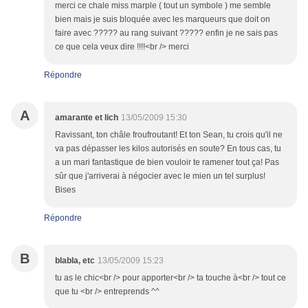
merci ce chale miss marple ( tout un symbole ) me semble
bien mais je suis bloquée avec les marqueurs que doit on
faire avec ????? au rang suivant ????? enfin je ne sais pas
ce que cela veux dire !!!!<br /> merci
Répondre
A
amarante et lich
13/05/2009 15:30
Ravissant, ton châle froufroutant! Et ton Sean, tu crois qu'il ne
va pas dépasser les kilos autorisés en soute? En tous cas, tu
a un mari fantastique de bien vouloir te ramener tout ça! Pas
sûr que j'arriverai à négocier avec le mien un tel surplus!
Bises
Répondre
B
blabla, etc
13/05/2009 15:23
tu as le chic<br /> pour apporter<br /> ta touche à<br /> tout ce
que tu <br /> entreprends ^^