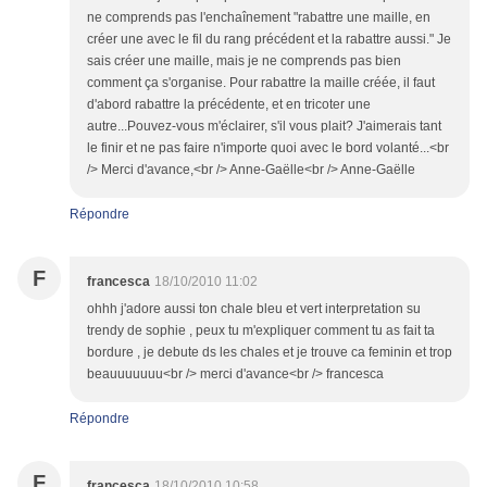
ne comprends pas l'enchaînement "rabattre une maille, en
créer une avec le fil du rang précédent et la rabattre aussi." Je
sais créer une maille, mais je ne comprends pas bien
comment ça s'organise. Pour rabattre la maille créée, il faut
d'abord rabattre la précédente, et en tricoter une
autre...Pouvez-vous m'éclairer, s'il vous plait? J'aimerais tant
le finir et ne pas faire n'importe quoi avec le bord volanté...<br
/> Merci d'avance,<br /> Anne-Gaëlle<br /> Anne-Gaëlle
Répondre
F
francesca
18/10/2010 11:02
ohhh j'adore aussi ton chale bleu et vert interpretation su
trendy de sophie , peux tu m'expliquer comment tu as fait ta
bordure , je debute ds les chales et je trouve ca feminin et trop
beauuuuuuu<br /> merci d'avance<br /> francesca
Répondre
F
francesca
18/10/2010 10:58