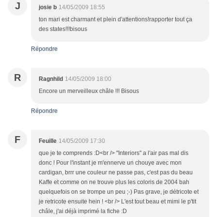
J
josie b
14/05/2009 18:55
ton mari est charmant et plein d'attentions!rapporter tout ça
des states!!!bisous
Répondre
R
Ragnhild
14/05/2009 18:00
Encore un merveilleux châle !!! Bisous
Répondre
F
Feuille
14/05/2009 17:30
que je te comprends :D<br /> "Interiors" a l'air pas mal dis
donc ! Pour l'instant je m'ennerve un chouye avec mon
cardigan, brrr une couleur ne passe pas, c'est pas du beau
Kaffe et comme on ne trouve plus les coloris de 2004 bah
quelquefois on se trompe un peu ;-) Pas grave, je détricote et
je retricote ensuite hein ! <br /> L'est tout beau et mimi le p'tit
châle, j'ai déjà imprimé la fiche :D