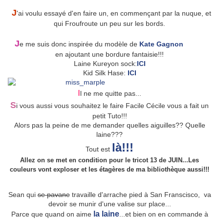
J
'ai voulu essayé d'en faire un, en commençant par la nuque, et
qui Froufroute un peu sur les bords.
J
e me suis donc inspirée du modèle de
Kate Gagnon
en ajoutant une bordure fantaisie!!!
Laine Kureyon sock:
ICI
Kid Silk Hase:
ICI
I
l ne me quitte pas...
S
i vous aussi vous souhaitez le faire Facile Cécile vous a fait un
petit Tuto!!!
Alors pas la peine de me demander quelles aiguilles?? Quelle
laine???
là!!!
Tout est
Allez on se met en condition pour le tricot 13 de JUIN...
Les
couleurs vont exploser et les étagères de ma bibliothèque aussi!!!
Sean qui
se pavane
travaille d'arrache pied à San Franscisco, va
devoir se munir d'une valise sur place...
la laine
Parce que quand on aime
...et bien on en commande à