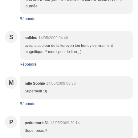
mon dos le soir ,dans les maisons il fait crû..bisou et bonne
journée
Répondre
S
salidou
14/05/2009 04:40
avec la couleur de la kureyon ton trendy est vraiment
magnifique !!! merci pour le lien ;-)
Répondre
M
mlle Sophie
14/05/2009 03:36
Superbe!!! :0)
Répondre
P
petitemarie31
13/05/2009 20:14
Super beau!!!