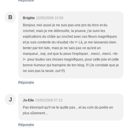
Répondre
B
Brigitte
15/05/2009 10:00
Bonjour, moi aussi je ne suis pas une pro du trico et du
crochet, mais je me débrouille, la prueve, j'ai suivi les
explications du châle au crochet avec ces fleurs magnifiques
et je suis contente du résultat.<br /> Là, je me laisserais bien
tenter par ton tuto, mais je ne sais pas ce qu'est un
marqueur...svp, est que tu peux l'expliquer....merci...merci..<br
/> .pour toutes ces choses magnifiques, pour cette joie et cette
bonne humeur qui transpire de ton blog..!!! (Je constate que je
ne suis pas la seule..ouf !!!)
Répondre
J
Jo-Elle
15/05/2009 07:22
Pas étonnant qu'il ne te quitte pas... et au coin du poële en
plus sûrement....
Répondre