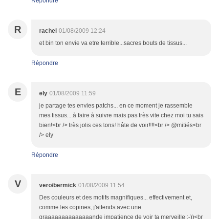
Répondre
R
rachel
01/08/2009 12:24
et bin ton envie va etre terrible...sacres bouts de tissus...
Répondre
E
ely
01/08/2009 11:59
je partage tes envies patchs... en ce moment je rassemble
mes tissus....à faire à suivre mais pas très vite chez moi tu sais
bien!<br /> très jolis ces tons! hâte de voir!!!!<br /> @mitiés<br
/> ely
Répondre
V
vero/bermick
01/08/2009 11:54
Des couleurs et des motifs magnifiques... effectivement et,
comme les copines, j'attends avec une
graaaaaaaaaaaaaande impatience de voir ta merveille ;-))<br