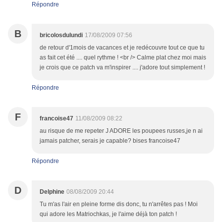
Répondre
B
bricolosdulundi
17/08/2009 07:56
de retour d'1mois de vacances et je redécouvre tout ce que tu
as fait cet été .... quel rythme ! <br /> Calme plat chez moi mais
je crois que ce patch va m'inspirer .... j'adore tout simplement !
Répondre
F
francoise47
11/08/2009 08:22
au risque de me repeter J ADORE les poupees russes,je n ai
jamais patcher, serais je capable? bises francoise47
Répondre
D
Delphine
08/08/2009 20:44
Tu m'as l'air en pleine forme dis donc, tu n'arrêtes pas ! Moi
qui adore les Matriochkas, je l'aime déjà ton patch !