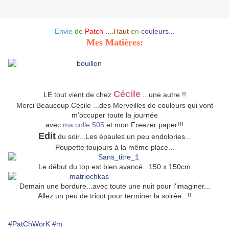
Envie
de
Patch
....
Haut
en
couleurs...
Mes Matières:
Cécile
LE tout vient de chez
...une autre !!
Merci Beaucoup Cécile ...des Merveilles de couleurs qui vont
m'occuper toute la journée
avec
ma colle 505
et mon Freezer paper!!!
Edit
du soir...Les épaules un peu endolories...
Poupette toujours à la même place...
Le début du top est bien avancé...150 x 150cm
Demain une bordure...avec toute une nuit pour l'imaginer...
Allez un peu de tricot pour terminer la soirée...!!
#PatChWorK
#m