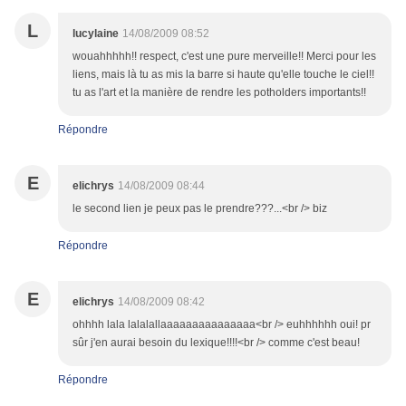
L
lucylaine
14/08/2009 08:52
wouahhhhh!! respect, c'est une pure merveille!! Merci pour les
liens, mais là tu as mis la barre si haute qu'elle touche le ciel!!
tu as l'art et la manière de rendre les potholders importants!!
Répondre
E
elichrys
14/08/2009 08:44
le second lien je peux pas le prendre???...<br /> biz
Répondre
E
elichrys
14/08/2009 08:42
ohhhh lala lalalallaaaaaaaaaaaaaaa<br /> euhhhhhh oui! pr
sûr j'en aurai besoin du lexique!!!!<br /> comme c'est beau!
Répondre