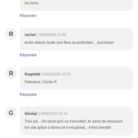
les liens.
Répondre
R
rachel
14/08/2009 11:48
et bin didonc toute une fleur ce potholder.....tout beau!
Répondre
R
Ragnhild
14/08/2009 10:52
Fabuleux, Cécile !!!
Répondre
G
Génépi
14/08/2009 10:16
Très joli... On dirait qu'il va s'envoller! Je viens de découvrir
ton site grâce à Binoo et il est génial... A très bientôt!