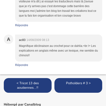
visiteuse m'a dit j ai essayé les traducteurs mais là j'avoue
que je n'y arrives pas c'est dommage cette barrière des
langues moi j'admire ton blog ton travail tes créations tout ce
que tu fais ton organisation et ton courage bravo
Répondre
A
ac83
14/08/2009 08:13
Magnifique déclinaison au crochet pour ce dahlia.<br /> Les
explications en anglais même avec un lexique, me semble du
chinois!!
Répondre
< Tricot 13 des
Potholders # 3 >
aoutiennes...!!
Hébergé par Canalblog