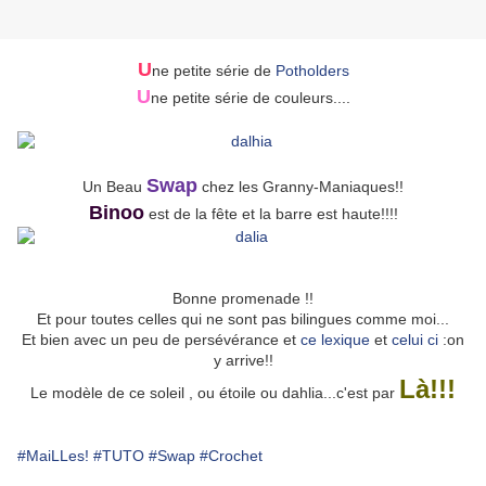
U
ne petite série de
Potholders
U
ne petite série de couleurs....
Swap
Un Beau
chez les Granny-Maniaques!!
Binoo
est de la fête et la barre est haute!!!!
Bonne promenade !!
Et pour toutes celles qui ne sont pas bilingues comme moi...
Et bien avec un peu de persévérance et
ce lexique
et
celui ci
:on
y arrive!!
Là!!!
Le modèle de ce soleil , ou étoile ou dahlia...c'est par
#MaiLLes!
#TUTO
#Swap
#Crochet