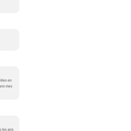
illes en
dans mes
s les ans