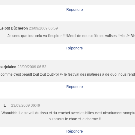
Répondre
Le ptit Bûcheron
23/09/2009 06:59
Je sens que tout cela va t'inspirer !!!!!Merci de nous offrir tes valises !!!<br /> B
Répondre
barjolaine
23/09/2009 06:53
comme c'est beau!! tout tout tout!<br /> le festival des matières a de quoi nous rendr
Répondre
__L__
23/09/2009 06:49
Waouhhh! Le travail du tissu et du crochet avec les billes c'est absolument somptu
suis sous le choc et le charme !!
Répondre