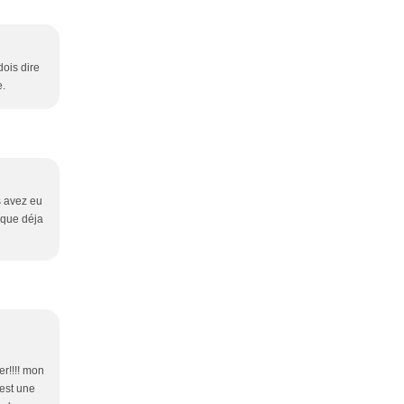
dois dire
e.
us avez eu
ique déja
er!!!! mon
 est une