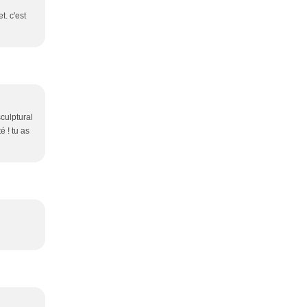
t. c'est
sculptural
é ! tu as