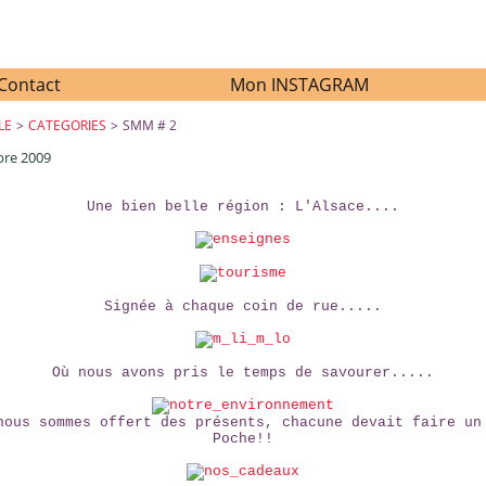
Contact
Mon INSTAGRAM
LE
>
CATEGORIES
>
SMM # 2
bre 2009
SMM # 2
Une bien belle région : L'Alsace....
Signée à chaque coin de rue.....
Où nous avons pris le temps de savourer.....
nous sommes offert des présents, chacune devait faire un
Poche!!