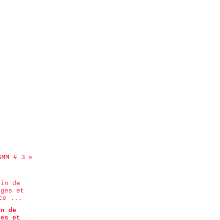
SMM # 3
in de
ges et