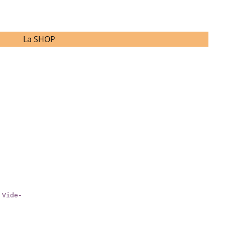
La SHOP
 Vide-