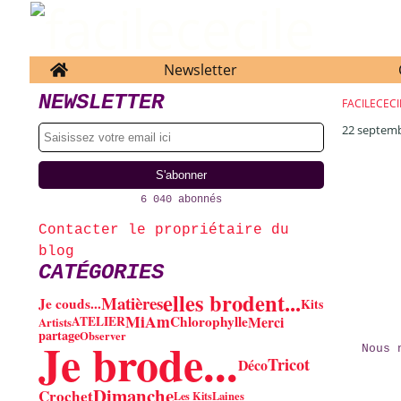
Home
Newsletter
NEWSLETTER
FACILECECI
22 septem
6 040 abonnés
Contacter le propriétaire du
blog
CATÉGORIES
elles brodent...
Matières
Je couds...
Kits
MiAm
Chlorophylle
Merci
ATELIER
Artists
partage
Observer
Je brode...
Nous 
Tricot
Déco
Dimanche
Crochet
Les Kits
Laines