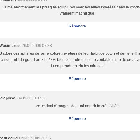
j'aime énormément les presque-sculptures avec les billes insérées dans le croche
vraiment magnifique!
Répondre
Wouimardis
26/09/2009 07:38
J'adore ces sphères de verre coloré, revêtues de leur habit de coton et dentelle !!! 
à souhait ! du grand art !<br /> Et bien cet endroit fut une véritable mine de créativit
du en prendre plein les mirettes !
Répondre
lolapinso
24/09/2009 07:13
ce festival d'images, de quoi nourrir ta créativité !
Répondre
petit caillou
23/09/2009 20:56