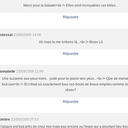
Merci pour la balade!<br /> Elles sont incroyables ces billes...
Répondre
lutessat
23/09/2009 14:00
Ah mais tu me tortures là...<br /> Bises Lô
Répondre
annabelle
23/09/2009 11:49
Une suzanne aux yeux noirs... juste pour le plaisir des yeux...<br /> Que de merve
tout cas!<br /> Et c'était où exactement tous ces bouts de tissus empilés comme 
rêves?
Répondre
ombre
23/09/2009 07:53
l'alsace est tout près de chez moi mais pas encore vu l'expo qui a pourtant lieu tou