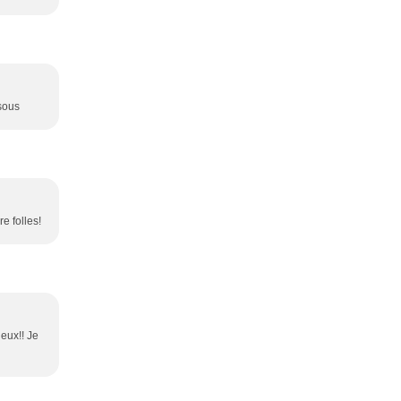
isous
e folles!
eux!! Je