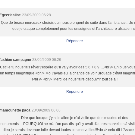
Egecriealine
23/09/2009 06:28
Que de beaux morceaux choisis qui nous plongent de suite dans l'ambiance... Je 
que je craque complètement pour les enseignes et l'architecture alsacienn
Répondre
fashion campagne
23/09/2009 06:26
Cecile tu nous fais réver j'espére qu'il va y avoir des 5.6.7.8.9 ....<br /> En plus vo
un temps magnifique.<br /> Moi j'avais eu la chance de voir Brouage c'était magnif
!<br /> <br /> Merci de nous faire découvrir tout cela !
Répondre
mamounette paca
23/09/2009 06:06
Dire que lorsque j'y suis allée je n'ai visité que des musées et des
monuments.....POURQUOI ne m'a t'on pas dis qu'il y avait d'autres marveilles à visit
dieu je serais devenue folle devant toutes ces merveilles!!!<br /> celà dit L'Asace