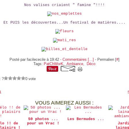
Nos valises criaient " famine "!!!!
Et PUIS les découvertes...Un festival de matières....
Posté par facilececile à 19:42 -
Commentaires [
…
]
- Permalien [
#
]
Tags:
PatChWorK
,
Ambiance
,
Déco
z ?
0 vote
1
VOUS AIMEREZ AUSSI :
50 photos ...
Les Bermudes ...
lo !! de
pour un Vrac !
Jard
laisirs !
laina