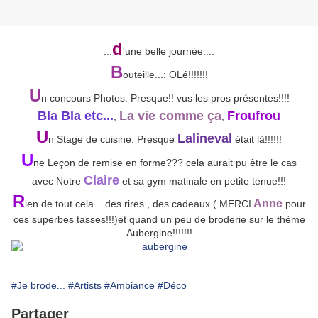
d
...
'une belle journée....
B
outeille...: OLé!!!!!!!
U
n concours Photos: Presque!! vus les pros présentes!!!!
Bla Bla etc...
La vie comme ça
Froufrou
,
,
U
Lalineval
n Stage de cuisine: Presque
était là!!!!!!
U
ne Leçon de remise en forme??? cela aurait pu être le cas
Claire
avec Notre
et sa gym matinale en petite tenue!!!
R
Anne
ien de tout cela ...des rires , des cadeaux ( MERCI
pour
ces superbes tasses!!!)et quand un peu de broderie sur le thème
Aubergine!!!!!!!
#Je brode...
#Artists
#Ambiance
#Déco
Partager