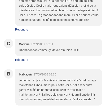
non mes crobes aussi !!! La dépose fut un peu rapide, j'en
suis désolée Cécile mais nous avions déjà bien profité de ta
joie de vivre, ton humour et ton talent que tu partages si bien !
<br /> Encore un graaaaaaaaaand merci Cécile pour ce cours
haut en couleurs, j'ai hâte de tester mes nouveaux fils !
Répondre
C
Corinne
27/09/2009 10:31
Rhhhhoooooo comme ça devait être bien .!!!!!!!!
Répondre
B
blabla, etc
27/09/2009 09:30
j'émerge... et je <br /> suis encore sur mon <br /> petit nuage
molletonné ! <br /> merci pour cette <br /> belle rencontre...
ça<br /> a été un bonheur, et puis<br /> c'est malin :
maintenant <br /> j'ai les doigts qui <br /> fourmillent de finir
mon <br /> aubergine et de broder <br /> d'autres projets ~^