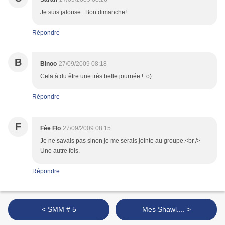
Je suis jalouse...Bon dimanche!
Répondre
B
Binoo
27/09/2009 08:18
Cela à du être une très belle journée ! :o)
Répondre
F
Fée Flo
27/09/2009 08:15
Je ne savais pas sinon je me serais jointe au groupe.<br />
Une autre fois.
Répondre
< SMM # 5
Mes Shawl.... >