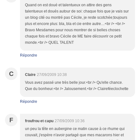
Quand on est doué et talentueux on attire des gens
talentueux et doués autour de soi: chaque fois que je vais sur
un blog cité ou montré pas Cécile, je reste scotchée;toujours
plus et encore plus: bla, bla et cie entre autre....<br /> <br />
Bravo Mesdames pour nous montrer de si belles choses
chaque fois et bravo Cécile de ME faire découvrir ce petit
monde.<br /> QUEL TALENT
Répondre
C
Claire
27/09/2009 10:38
Vous avez passé une très belle jour.<br /> Qu'elle chance.
Que du bonheur.<br /> Jalousement.<br /> Claireféeclochette
Répondre
F
froufrou et capu
27/09/2009 10:36
un peu la tête en aubergine ce matin cause à ce rhume qui
couvait, j'espère n'avoir partagé que mes macarons hier et