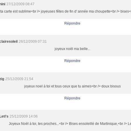
nini
27/12/2009 08:47
ta carte est sublime<br /> joyeuses fêtes de fin d' année ma choupette<br /> bises<b
Répondre
clairesoleil
26/12/2009 07:31
joyeux noël ma belle...
Répondre
zig
25/12/2009 21:54
joyeux noel à toi et tous ceux que tu aimes<br /> doux bisous
Répondre
Leti's
25/12/2009 14:06
Joyeux Noël à toi, tes proches...<br /> Bises ensoleillé de Martinique,<br /> Le