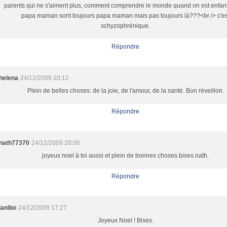
parents qui ne s'aiment plus, comment comprendre le monde quand on est enfant
papa maman sont toujours papa maman mais pas toujours là???<br /> c'es
schyzophrénique.
Répondre
helena
24/12/2009 20:12
Plein de belles choses: de la joie, de l'amour, de la santé. Bon réveillon.
Répondre
nath77370
24/12/2009 20:06
joyeux noel à toi aussi et plein de bonnes choses.bises.nath.
Répondre
janibo
24/12/2009 17:27
Joyeux Noel ! Bises.