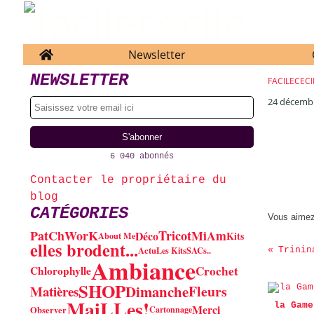
Home
Newsletter
NEWSLETTER
FACILECECI
24 décemb
6 040 abonnés
Contacter le propriétaire du
blog
CATÉGORIES
Vous aime
PatChWorK
MiAm
Tricot
Déco
Kits
About Me
elles brodent...
Actu
Les Kits
SACs..
Trinin
Ambiance
Crochet
Chlorophylle
SHOP
Dimanche
Fleurs
Matières
MaiLLes!
la Game
Merci
Observer
Cartonnage