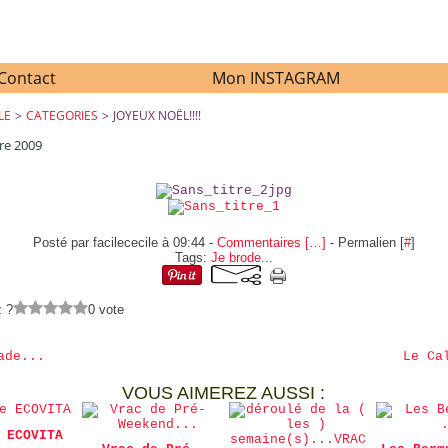
Contact
Mon INSTAGRAM
LE
>
CATEGORIES
>
JOYEUX NOËL!!!!
re 2009
JOYEUX NOËL!!!!
Posté par facilececile à 09:44 -
Commentaires [
…
]
- Permalien [
#
]
Tags:
Je brode...
z ?
0 vote
ade...
Le Ca
VOUS AIMEREZ AUSSI :
 ECOVITA