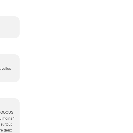
uvelles
TOOOOOUS
au moins "
 surtoût
tre deux