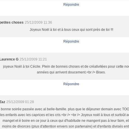
Répondre
petites choses
25/12/2009 11:36
Joyeux Noël à toi et à tous ceux qui sont près de toi !!!
Répondre
Laurence G
25/12/2009 11:21
joyeux Noël à toi Cécile. Plein de bonnes choses et de créativitées pour cette no
années qui arrivent doucement.<br /> Bises.
Répondre
Zaz
25/12/2009 01:28
bonne soirée passée avec al belle-famille. plus que le déjeuner demain avec 
les enfants avec les caprices et les cris.<br /> <br /> Joyeux noël à tous et surtoût 
manget et è boire en ce jour à ceux qui d'habitude ne mangent pas à leur faim, et
moins de divorces (plus d'attention envers son partenaire) et d'enfants divisés en