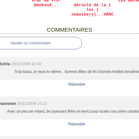
Vrac de Pré-
Les Berm
Weekend...
déroulé de la (
les )
semaine(s)...VRAC
COMMENTAIRES
Ajouter un commentaire
Sylvia
29/12/2009 22:40
Trop beau, je veux le même... bonnes fêtes de fin d'année Amitiés brodée
Répondre
hanneton
28/12/2009 10:23
Avec un peu de retard, de joyeuses fêtes et merci pour toutes ces jolies création
Répondre